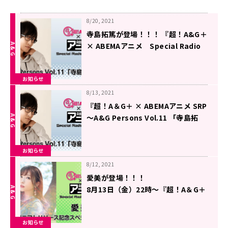
8/20, 2021
寺島拓篤が登場！！！ 『超！A&G＋
× ABEMAアニメ Special Radio
Program～A&G Persons
Vol.11「寺島拓篤」～』 8月20日
お知らせ
（金）22時～放送
8/13, 2021
『超！A＆G＋ × ABEMAアニメ SRP
～A&G Persons Vol.11 「寺島拓
篤」～』放送決定！＆メール大募
集！
お知らせ
8/12, 2021
愛美が登場！！！
8月13日（金）22時～『超！A＆G＋
× ABEMAアニメ SRP～愛美「カザ
ニア」リリース記念SP～後編』
お知らせ