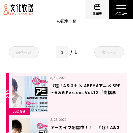
AGABEMA
番組表
の記事一覧
1
前ページ
次ページ
8/31, 2021
『超！A＆G＋ × ABEMAアニメ SRP
～A＆G Persons Vol.12 「高橋李
依」～』放送決定！＆メール大募
集！
お知らせ
8/28, 2021
アーカイブ配信中！！！『超！A&G