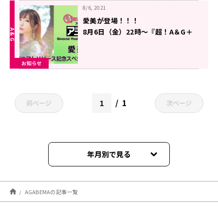
8/6, 2021
愛美が登場！！！
8月6日（金）22時～『超！A＆G＋
× ABEMAアニメ SRP～愛美「カザ
ニア」リリース記念SP～前編』
お知らせ
1
前ページ
次ページ
年月別で見る
2026年08月
AGABEMAの記事一覧
2026年07月