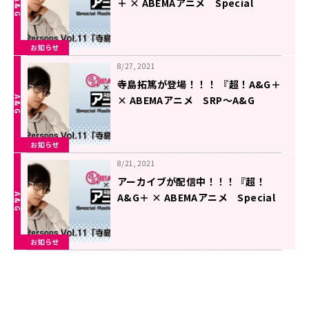
＋ × ABEMAアニメ Special
Radio Program～A&G Persons
Vol.11
お知らせ
「寺島拓篤」～後編』
8/27, 2021
寺島拓篤が登場！！！ 『超！A&G＋
× ABEMAアニメ SRP～A&G
Persons Vol.11「寺島拓篤」～後
編』
お知らせ
8月27日（金）22時～放送
8/21, 2021
アーカイブが配信中！！！『超！
A&G＋ × ABEMAアニメ Special
Radio Program～A&G Persons
Vol.11「寺島拓篤」～前編』
お知らせ