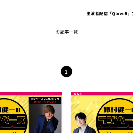
出演者
配信「QloveR」
AGABEMA
の記事一覧
1