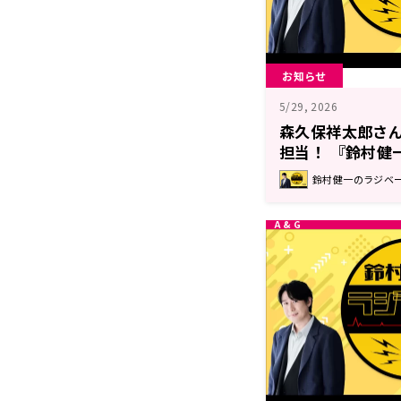
お知らせ
5/29, 2026
森久保祥太郎さ
担当！ 『鈴村健
鈴村健一のラジベ