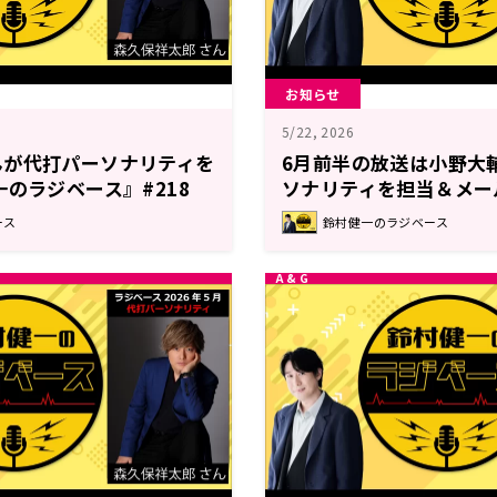
お知らせ
5/22, 2026
んが代打パーソナリティを
6月前半の放送は小野大
一のラジベース』#218
ソナリティを担当＆メー
健一のラジベース』
ース
鈴村健一のラジベース