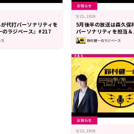
お知らせ
5/15, 2026
んが代打パーソナリティを
5月後半の放送は森久保
一のラジベース』#217
パーソナリティを担当＆
『鈴村健一のラジベース
ース
鈴村健一のラジベース
お知らせ
5/15, 2026