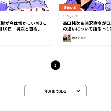
番組レポ
10/4, 2021
直樹が今は懐かしいMDに
高田純次＆浦沢直樹が日
0月10日「純次と直樹」
の違いについて語る 〜1
直樹」
純次と直樹
1
年月別で見る
2025年11月