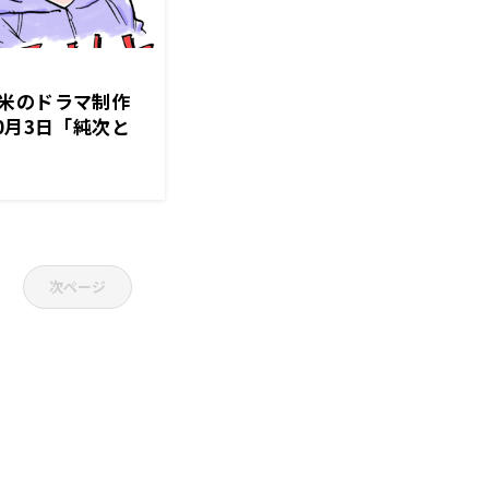
米のドラマ制作
0月3日「純次と
次ページ