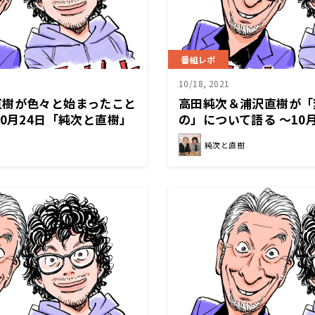
番組レポ
10/18, 2021
直樹が色々と始まったこと
高田純次＆浦沢直樹が「
10月24日「純次と直樹」
の」について語る 〜10
樹」
純次と直樹