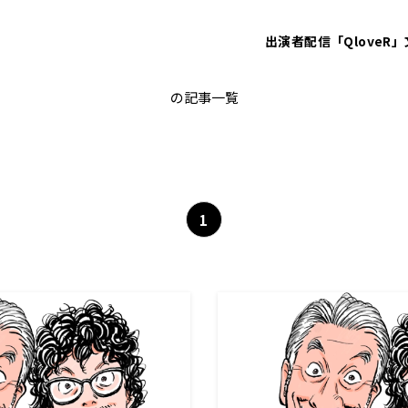
出演者
配信「QloveR」
純次と直樹
の記事一覧
1