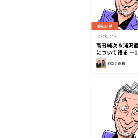
番組レポ
10/25, 2021
高田純次＆浦沢
について語る 〜
純次と直樹