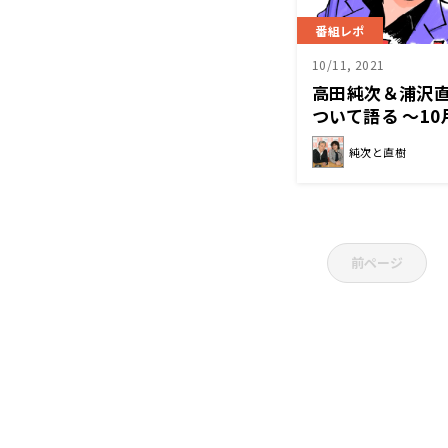
番組レポ
10/11, 2021
高田純次＆浦沢
ついて語る 〜1
純次と直樹
前ページ