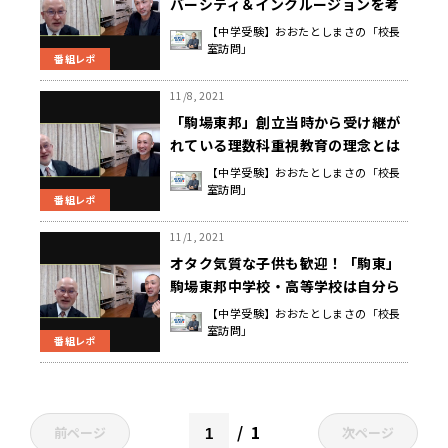
バーシティ＆インクルージョンを考
える。
【中学受験】おおたとしまさの「校長
室訪問」
番組レポ
11/8, 2021
「駒場東邦」創立当時から受け継が
れている理数科重視教育の理念とは
【中学受験】おおたとしまさの「校長
室訪問」
番組レポ
11/1, 2021
オタク気質な子供も歓迎！「駒東」
駒場東邦中学校・高等学校は自分ら
しくいられる学校。
【中学受験】おおたとしまさの「校長
室訪問」
番組レポ
1
前ページ
次ページ