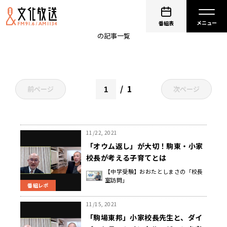
小家一彦
番組表
の記事一覧
1
前ページ
次ページ
11/22, 2021
「オウム返し」が大切！駒東・小家
校長が考える子育てとは
【中学受験】おおたとしまさの「校長
室訪問」
番組レポ
11/15, 2021
「駒場東邦」小家校長先生と、ダイ