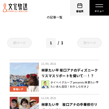
林家たい平
番組表
の記事一覧
1
前ページ
次ページ
11/30, 2021
林家たい平 坂口アナのディズニーク
リスマスリポートを聞いて…！？
タイヘイグループ presents 林家たい平
たいあん吉日！おかしら付き♪
番組レポ
11/18, 2021
林家たい平 坂口アナの中華修行リ