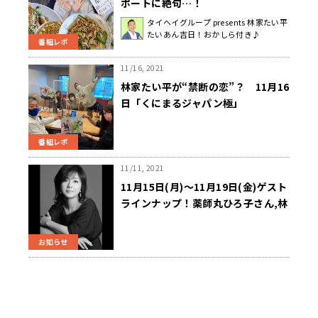
ポートに絶句…！
タイヘイグループ presents 林家たい平
たいあん吉日！おかしら付き♪
番組レポ
11/16, 2021
林家たい平が“禁断の恋”？ 11月16
日「くにまるジャパン極」
番組レポ
11/11, 2021
11月15日(月)～11月19日(金)ゲスト
ラインナップ！薬師丸ひろ子さん,林
家たい平さん,笠井信輔さん,マダム
アヤコさん,川添愛さん
お知らせ