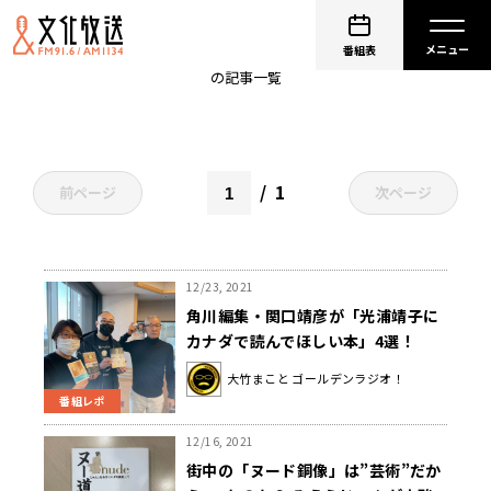
本
番組表
の記事一覧
1
前ページ
次ページ
12/23, 2021
角川編集・関口靖彦が「光浦靖子に
カナダで読んでほしい本」4選！
『残月記』『同志少女よ、敵を撃
大竹まこと ゴールデンラジオ！
て』etc 〜12月23日「大竹まこと
番組レポ
ゴールデンラジオ」
12/16, 2021
街中の「ヌード銅像」は”芸術”だか