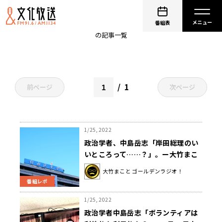
中島岳志
番組表
の記事一覧
1
前ページ
次ページ
1/25, 2022
政治学者、中島岳志「岸田総理のい
いところって……？」。ー大竹まこ
とゴールデンラジオ（文化放送）
大竹まこと ゴールデンラジオ！
番組レポ
1/25, 2022
政治学者中島岳志「ボランティアは