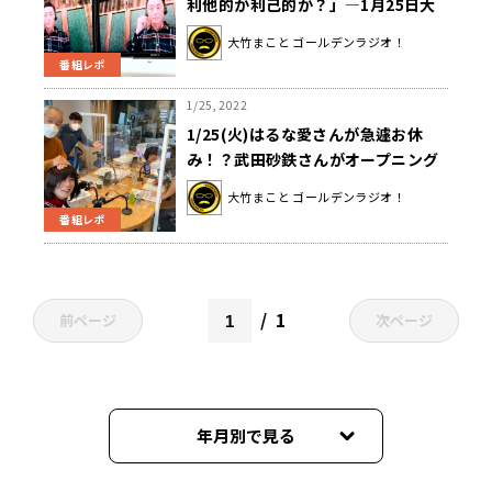
利他的か利己的か？」―1月25日大
竹まことゴールデンラジオ（文化放
大竹まこと ゴールデンラジオ！
送）
番組レポ
1/25, 2022
1/25(火)はるな愛さんが急遽お休
み！？武田砂鉄さんがオープニング
からエンディングまで緊急出演！！
大竹まこと ゴールデンラジオ！
番組レポ
1
前ページ
次ページ
年月別で見る