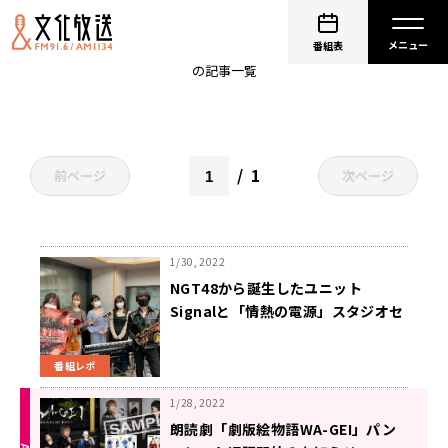
WA-GEI
番組表
の記事一覧
1
前ページ
次ページ
1/30, 2022
NGT48から誕生したユニット
Signalと「情熱の電源」スタジオセ
ッション！
番組レポ
1/28, 2022
朗読劇「劇版絵物語WA-GEI」パン