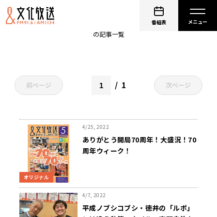
東野幸治
番組表
の記事一覧
1
前ページ
次ページ
4/25, 2022
ありがとう開局70周年！大盛況！70
周年ウィーク！
オリジナル
4/7, 2022
平成ノブシコブシ・徳井の「ルポ」