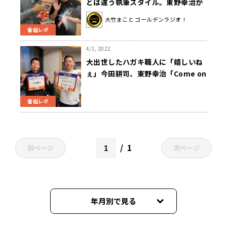
とは違う執筆スタイル。東野幸治か
らのバトンをどう受け取ったか
大竹まこと ゴールデンラジオ！
番組レポ
4/1, 2022
大出世したハガキ職人に「嬉しいね
ぇ」今田耕司、東野幸治「Come on
FUNKY Lips！」23年ぶり復活
番組レポ
1
前ページ
次ページ
年月別で見る