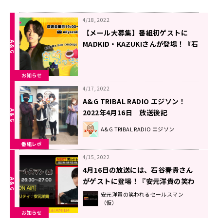
4/18, 2022
【メール大募集】番組初ゲストに
MADKID・KAƵUKIさんが登場！『石
谷春貴とSHIN（MADKID）の宮崎い
っちゃが！！』
お知らせ
4/17, 2022
A&G TRIBAL RADIO エジソン！
2022年4月16日 放送後記
A&G TRIBAL RADIO エジソン
番組レポ
4/15, 2022
4月16日の放送には、石谷春貴さん
がゲストに登場！『安元洋貴の笑わ
れるセールスマン（仮）』
安元洋貴の笑われるセールスマン
（仮）
お知らせ