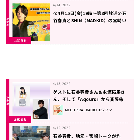
4/14, 2022
≪4月15日(金)19時～第3回放送≫石
谷春貴とSHIN（MADKID）の宮崎い
っちゃが！！
お知らせ
4/13, 2022
ゲストに石谷春貴さん＆永塚拓馬さ
ん、そして「Aqours」から斉藤朱
夏さん＆小林愛香さんが登場！エジ
A&G TRIBAL RADIO エジソン
ソン4月16日
お知らせ
4/12, 2022
石谷春貴、地元・宮崎トークが炸