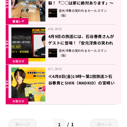
裂！「○○は家に絶対あります」～
4月9 日「安元洋貴の笑われるセール
安元洋貴の笑われるセールスマン
（仮）
スマン（仮）」
番組レポ
4/8, 2022
4月9日の放送には、石谷春貴さんが
ゲストに登場！『安元洋貴の笑われ
るセールスマン（仮）』
安元洋貴の笑われるセールスマン
（仮）
お知らせ
4/7, 2022
≪4月8日(金)19時～第2回放送≫石
谷春貴とSHIN（MADKID）の宮崎い
っちゃが！！
お知らせ
1
前ページ
次ページ