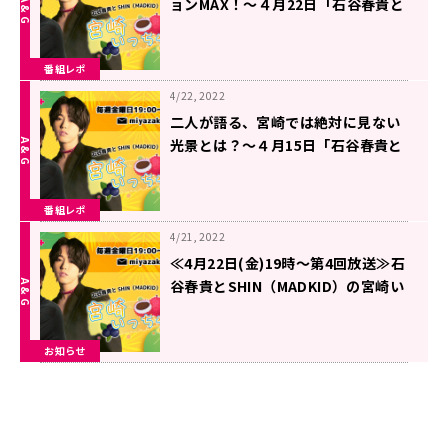
ョンMAX！～４月22日「石谷春貴と
SHIN（MADKID）の宮崎いっちゃ
が！！」
番組レポ
4/22, 2022
二人が語る、宮崎では絶対に見ない
光景とは？～４月15日「石谷春貴と
SHIN（MADKID）の宮崎いっちゃ
が！！」
番組レポ
4/21, 2022
≪4月22日(金)19時～第4回放送≫石
谷春貴とSHIN（MADKID）の宮崎い
っちゃが！！
お知らせ