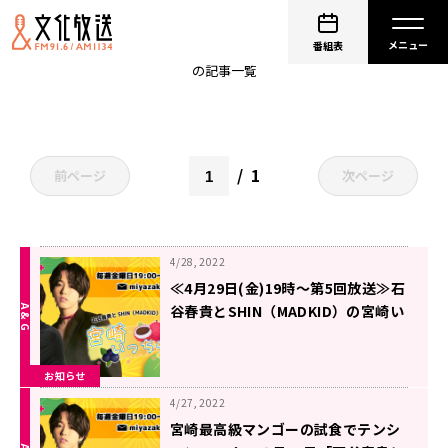
石谷春貴
番組表
の記事一覧
1
前ページ
次ページ
4/28, 2022
≪4月29日(金)19時～第5回放送≫石
谷春貴とSHIN（MADKID）の宮崎い
っちゃが！！
お知らせ
4/27, 2022
宮崎最高級マンゴーの試食でテンシ