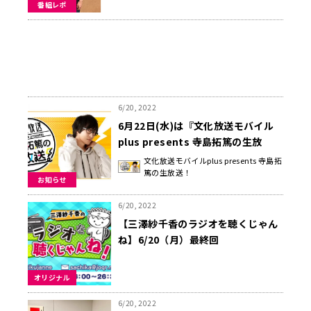
番組レポ
6/20, 2022
6月22日(水)は『文化放送モバイル
plus presents 寺島拓篤の生放
送！』
文化放送モバイルplus presents 寺島拓
篤の生放送！
お知らせ
6/20, 2022
【三澤紗千香のラジオを聴くじゃん
ね】6/20（月）最終回
オリジナル
6/20, 2022