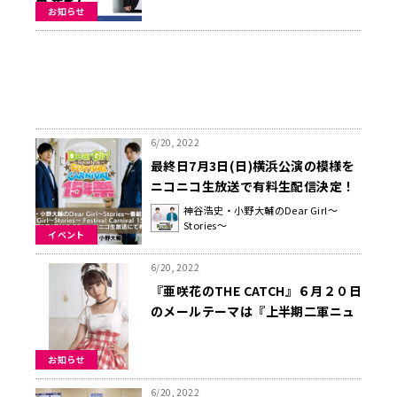
ナイト
お知らせ
6/20, 2022
最終日7月3日(日)横浜公演の模様を
ニコニコ生放送で有料生配信決定！
DGS15周年記念イベント「Dear
神谷浩史・小野大輔のDear Girl～
Stories～
Girl～Stories～ Festival Carnival
イベント
15年祭」
6/20, 2022
『亜咲花のTHE CATCH』６月２０日
のメールテーマは『上半期二軍ニュ
ース！！』
お知らせ
6/20, 2022