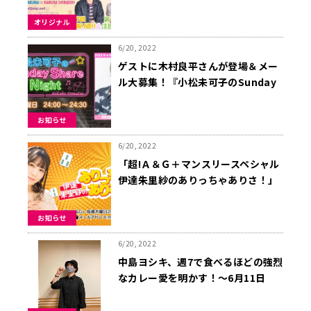
楽曲紹介
オリジナル
6/20, 2022
ゲストに木村良平さんが登場＆メー
ル大募集！『小松未可子のSunday
Share Night』
お知らせ
6/20, 2022
「超!Ａ＆Ｇ＋マンスリースペシャル
伊達朱里紗のありっちゃありさ！」
最終回放送日時の変更について
お知らせ
6/20, 2022
中島ヨシキ、週7で食べるほどの強烈
なカレー愛を明かす！～6月11日
「中島ヨ式²」