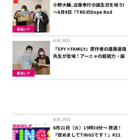
小野大輔､近藤孝行の誕生日を祝う!
～6月9日『TRDのDope Rad
Talking』
番組レポ
6/20, 2022
『SPY×FAMILY』原作者の遠藤達哉
先生が登場！アーニャの超能力・誕
生秘話を語る！～6月2日「種﨑敦美
の寿司食いてェ！！」
番組レポ
6/20, 2022
6月21日（火）19時30分～ 放送！
『改めましてTINGSです！』#22