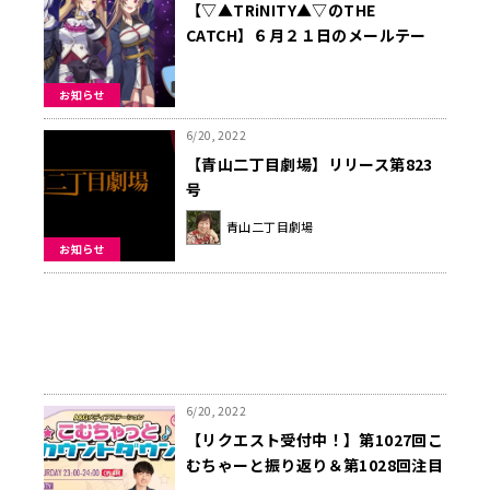
【▽▲TRiNITY▲▽のTHE
CATCH】６月２１日のメールテー
マ、黒歴史＆お悩み相談も募集！
お知らせ
6/20, 2022
【青山二丁目劇場】リリース第823
号
青山二丁目劇場
お知らせ
6/20, 2022
【リクエスト受付中！】第1027回こ
むちゃーと振り返り＆第1028回注目