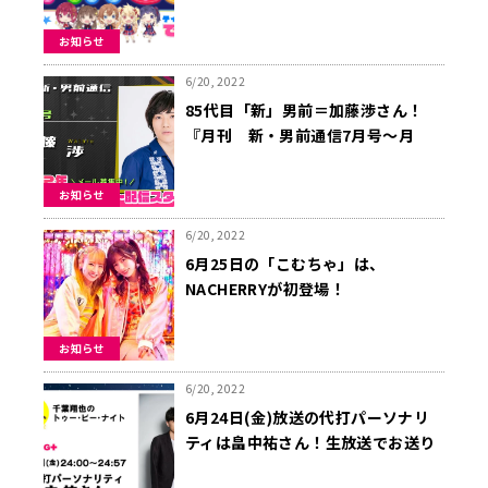
お知らせ
6/20, 2022
85代目「新」男前＝加藤渉さん！
『月刊 新・男前通信7月号～月
刊 加藤渉』
お知らせ
6/20, 2022
6月25日の「こむちゃ」は、
NACHERRYが初登場！
お知らせ
6/20, 2022
6月24日(金)放送の代打パーソナリ
ティは畠中祐さん！生放送でお送り
します。千葉翔也のトゥー・ビー・