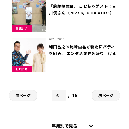
『荊棘輪舞曲』 こむちゃゲスト：古
川慎さん（2022.6/18 OA #1023）
番組レポ
6/20, 2022
和田昌之×尾崎由香が新たにバディ
を組み、 エンタメ業界を盛り上げる
番組『WADAX Radio』
お知らせ
16
前ページ
次ページ
年月別で見る