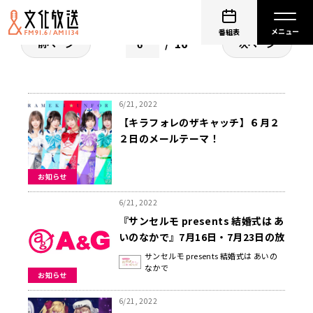
番組表
16
前ページ
次ページ
6/21, 2022
【キラフォレのザキャッチ】６月２
２日のメールテーマ！
お知らせ
6/21, 2022
『サンセルモ presents 結婚式は あ
いのなかで』7月16日・7月23日の放
送に松嵜麗さんがウェディングドレ
サンセルモ presents 結婚式は あいの
なかで
ス姿でゲスト出演！
お知らせ
6/21, 2022