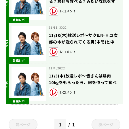
る？おせち食べる？みたいな話をす
る季節になりました。の巻〜
レコメン！
番組レポ
11/11, 2022
11/10(木)放送レポ〜サク山チョコ次
郎の本が送られてくる男(中間)と中
華屋でフライドポテトを頼む男(桐
レコメン！
山)と吐きそうな男(ごっち)と。の
番組レポ
巻〜
11/4, 2022
11/3(木)放送レポ〜皆さんは鶏肉
10kgをもらったら、何を作って食べ
切りますか？の巻〜
レコメン！
番組レポ
1
前ページ
次ページ