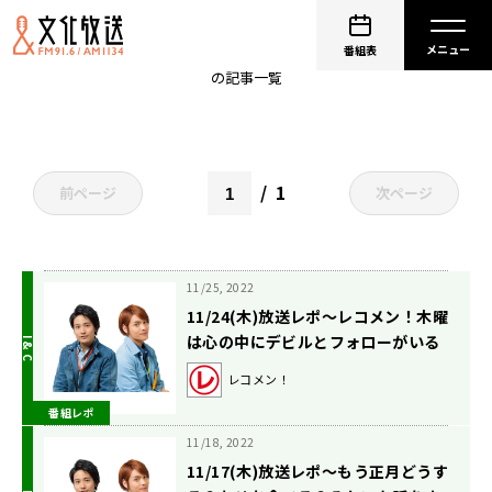
中間淳太
番組表
の記事一覧
1
前ページ
次ページ
11/25, 2022
11/24(木)放送レポ〜レコメン！木曜
は心の中にデビルとフォローがいる
アイドル(桐山)とカニを食べてきた
レコメン！
ので手が匂うアイドル(中間)がやっ
番組レポ
てるラジオです。の巻〜
11/18, 2022
11/17(木)放送レポ〜もう正月どうす