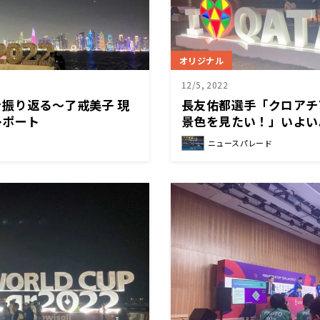
オリジナル
12/5, 2022
振り返る～了戒美子 現
長友佑都選手「クロアチ
レポート
景色を見たい！」いよい
けてクロアチア戦
ニュースパレード