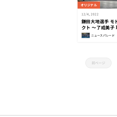
オリジナル
12/4, 2022
鎌田大地選手 モ
クト ～了戒美子
チア戦直前レポ
ニュースパレード
前ページ