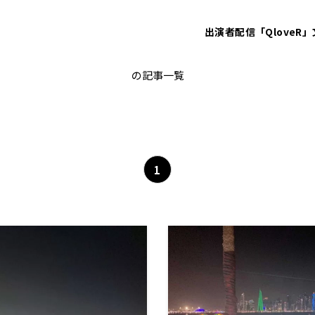
出演者
配信「QloveR」
上田綺世
の記事一覧
1