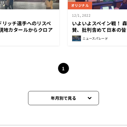
オリジナル
12/1, 2022
ドリッチ選手へのリスペ
いよいよスペイン戦！ 森
 現地カタールからクロア
賛、批判含めて日本の皆
ート
って頂ければ嬉しい」
ニュースパレード
1
年月別で見る
2022年12月