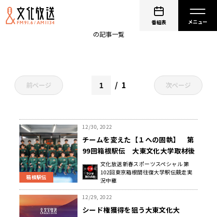
大東文化大学
番組表
の記事一覧
1
前ページ
次ページ
12/30, 2022
チームを変えた【１への固執】 第
99回箱根駅伝 大東文化大学取材後
記
文化放送新春スポーツスペシャル 第
102回東京箱根間往復大学駅伝競走実
箱根駅伝
況中継
12/29, 2022
シード権獲得を狙う大東文化大