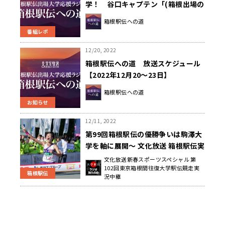
学！ 谷口キャプテン「(箱根出場の
要因は)1への固執」～箱根駅伝への
箱根駅伝への道
道～
番組レポ
12/20, 2022
箱根駅伝への道 放送スケジュール
【2022年12月20～23日】
箱根駅伝への道
お知らせ
12/11, 2022
第99回箱根駅伝の優勝争いは駒澤大
学を軸に展開～ 文化放送 箱根駅伝実
況中継
文化放送新春スポーツスペシャル 第
102回東京箱根間往復大学駅伝競走実
箱根駅伝
況中継