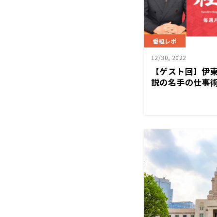
番組レポ
12/30, 2022
【ゲスト回】伊
説の名手の仕事術
営塾』12/26（