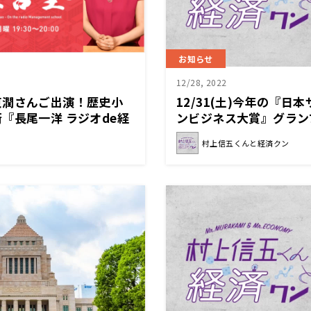
お知らせ
12/28, 2022
東潤さんご出演！歴史小
12/31(土)今年の『日
『長尾一洋 ラジオde経
ンビジネス大賞』グラン
月）放送
「YAMAP」の機能と魅
村上信五くんと経済クン
んと経済クン』