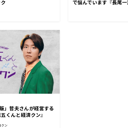
ック
で悩んでいます『長尾一洋
塾』12/19（月）放送
笑い飯」哲夫さんが経営する
信五くんと経済クン』
済クン