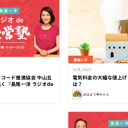
番組レポ
12/8, 2022
コード推進協会 中山五
電気料金の大幅な値上げ
く『長尾一洋 ラジオde
は？
（月）放送
おはよう寺ちゃん