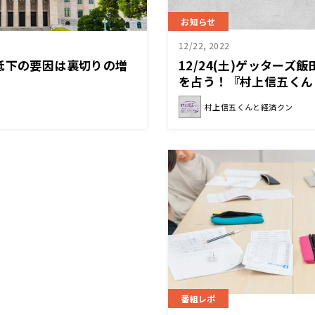
お知らせ
12/22, 2022
低下の要因は裏切りの増
12/24(土)ゲッターズ飯
を占う！『村上信五くん
村上信五くんと経済クン
番組レポ