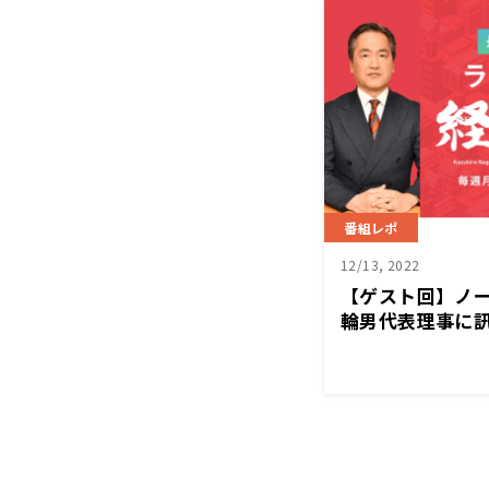
番組レポ
12/13, 2022
【ゲスト回】ノー
輪男代表理事に訊
経営塾』12/12