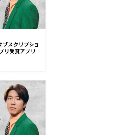
本サブスクリプショ
プリ受賞アプリ
力！『村上信五く