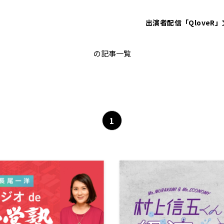
出演者
配信「QloveR」
経済
の記事一覧
1