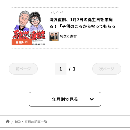
1/1, 2023
浦沢直樹、1月2日の誕生日を愚痴
る！「子供のころから祝ってもらっ
たことがない」
純次と直樹
番組レポ
1
前ページ
次ページ
年月別で見る
2025年11月
純次と直樹の記事一覧
2025年10月