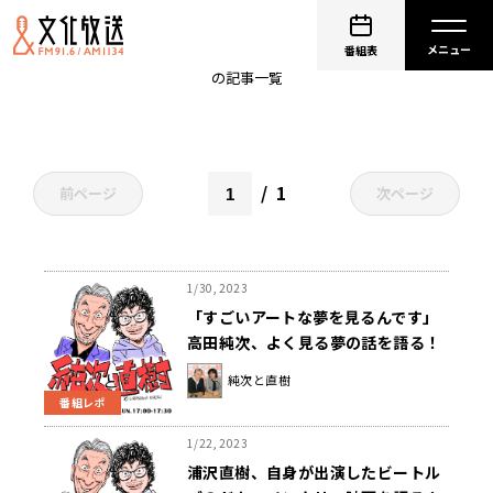
純次と直樹
番組表
の記事一覧
1
前ページ
次ページ
1/30, 2023
「すごいアートな夢を見るんです」
高田純次、よく見る夢の話を語る！
純次と直樹
番組レポ
1/22, 2023
浦沢直樹、自身が出演したビートル