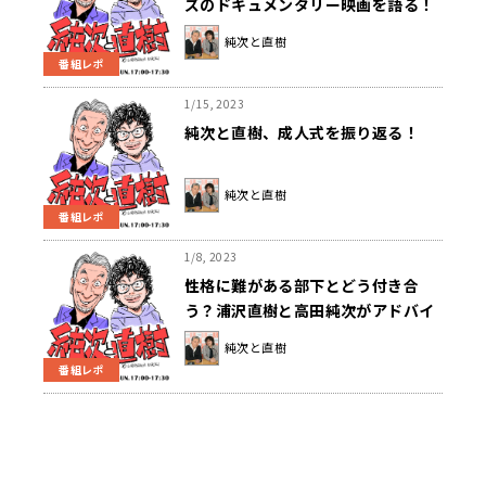
ズのドキュメンタリー映画を語る！
純次と直樹
番組レポ
1/15, 2023
純次と直樹、成人式を振り返る！
純次と直樹
番組レポ
1/8, 2023
性格に難がある部下とどう付き合
う？浦沢直樹と高田純次がアドバイ
ス！
純次と直樹
番組レポ