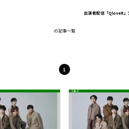
出演者
配信「QloveR」
KisMyFt2
の記事一覧
1