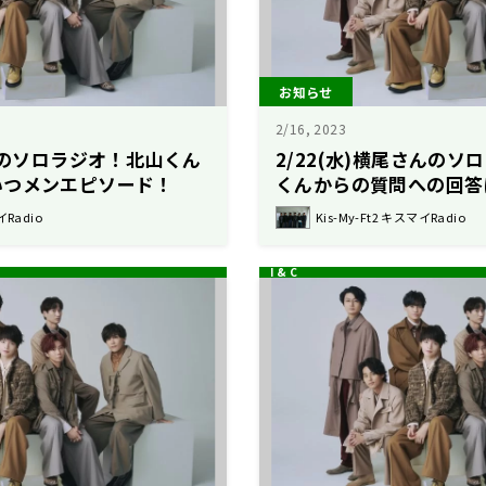
お知らせ
2/16, 2023
くんのソロラジオ！北山くん
2/22(水)横尾さんの
いつメンエピソード！
くんからの質問への回答
イRadio
Kis-My-Ft2 キスマイRadio