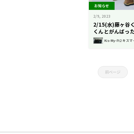
お知らせ
2/9, 2023
2/15(水)藤ヶ
くんとがんばっ
て・・・
Kis-My-Ft2 キスマ
前ページ