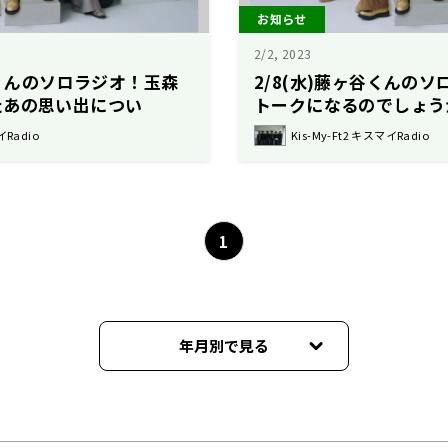
お知らせ
2/2, 2023
谷くんのソロラジオ！玉森
2/8(水)藤ヶ谷くんの
たあの思い出につい
トークになるのでしょう
イRadio
Kis-My-Ft2 キスマイRadio
1
年月別で見る
2026年08月