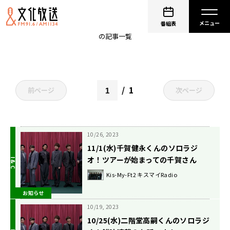
KisMyFt2
番組表
の記事一覧
1
前ページ
次ページ
10/26, 2023
11/1(水)千賀健永くんのソロラジ
オ！ツアーが始まっての千賀さん
は？
Kis-My-Ft2 キスマイRadio
お知らせ
10/19, 2023
10/25(水)二階堂高嗣くんのソロラジ