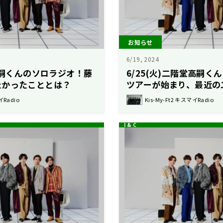
お知らせ
6/19, 2024
堂高嗣くんのソロラジオ！藤
6/25(火)二階堂高嗣
たかったこととは？
ツアーが始まり、最近の
は？
イRadio
Kis-My-Ft2 キスマイRadio