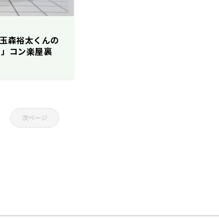
クは玉森裕太くんの
E!」コン楽屋裏
次ページ