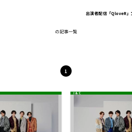
出演者
配信「QloveR」
KisMyFt2
の記事一覧
1