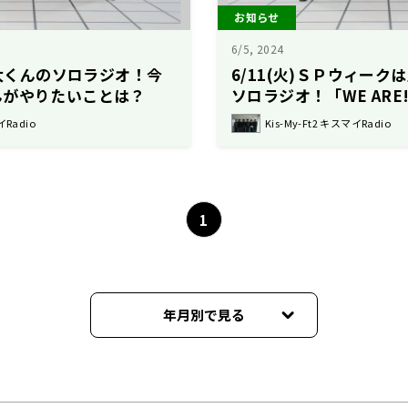
お知らせ
6/5, 2024
裕太くんのソロラジオ！今
6/11(火)ＳＰウィー
んがやりたいことは？
ソロラジオ！「WE AR
話！
イRadio
Kis-My-Ft2 キスマイRadio
1
年月別で見る
2026年08月