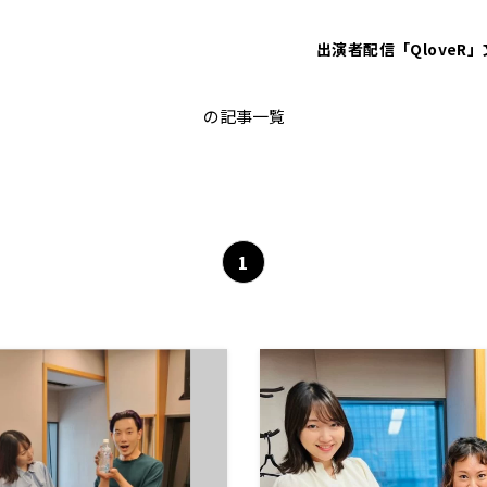
出演者
配信「QloveR」
大島育宙
の記事一覧
1