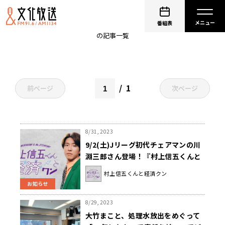
スポーツ
番組表
の記事一覧
1
前ページ
次ページ
8/31, 2023
9/2(土)Jリーグ初代チェアマンの川
淵三郎さん登場！『村上信五くんと
経済クン』
村上信五くんと経済クン
お知らせ
8/29, 2023
大竹まこと、処理水放出をめぐって