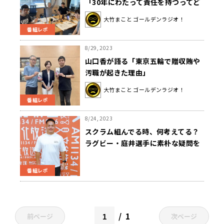
「30年にわたって責任を持つってど
うして言えるの？」総理の言葉に疑
大竹まこと ゴールデンラジオ！
問
番組レポ
8/29, 2023
山口香が語る「東京五輪で贈収賄や
汚職が起きた理由」
大竹まこと ゴールデンラジオ！
番組レポ
8/24, 2023
スクラム組んでる時、何考えてる？
ラグビー・庭井選手に素朴な疑問を
ぶつけてみた！
番組レポ
1
前ページ
次ページ