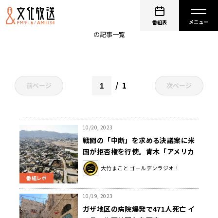
パレスチナ
番組表
の記事一覧
1
前ページ
次ページ
10/20, 2023
戦闘の「中断」を求める決議案に米
国が拒否権を行使。青木「アメリカ
とロシアは同じことをやっている」
大竹まこと ゴールデンラジオ！
番組レポ
10/19, 2023
ガザ地区の病院爆発で471人死亡 イ