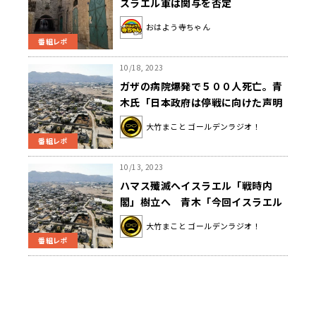
スラエル軍は関与を否定
おはよう寺ちゃん
番組レポ
10/18, 2023
ガザの病院爆発で５００人死亡。青
木氏「日本政府は停戦に向けた声明
をどんどん出すべき」
大竹まこと ゴールデンラジオ！
番組レポ
10/13, 2023
ハマス殲滅へイスラエル「戦時内
閣」樹立へ 青木「今回イスラエル
にしてみれば、近年では最悪の被害
大竹まこと ゴールデンラジオ！
を受けた」
番組レポ