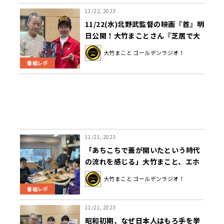
11/22, 2023
11/22(水)北野武監督の映画『首』明
日公開！大竹まことさん『芝居で大
切なこと気づいた』ゲストには共演
大竹まこと ゴールデンラジオ！
の木村祐一さん登場！
番組レポ
11/21, 2023
「あちこちで蓋が開いたという時代
の流れを感じる」大竹まこと、エホ
バの証人元2世信者の調査結果に驚
大竹まこと ゴールデンラジオ！
き
番組レポ
11/21, 2023
昭和初期、なぜ日本人はもろ手を挙