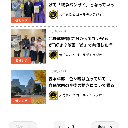
げて「戦争バンザイ」となっていっ
たのか？
大竹まこと ゴールデンラジオ！
番組レポ
11/20, 2023
北野武監督は“分かってない役者
が”好き？映画『首』で共演した岸
部一徳&大竹が大作の裏側を振り返
大竹まこと ゴールデンラジオ！
る
番組レポ
11/20, 2023
森永卓郎「色々噂は立っていて…」
自民党内の今後の動きについて語る
大竹まこと ゴールデンラジオ！
番組レポ
3
前ページ
次ページ