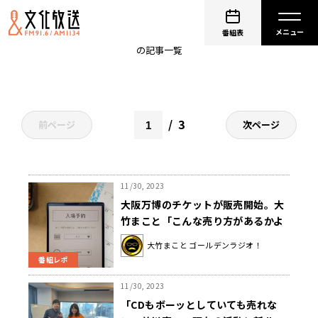
ゴールデンラジオ
番組表
の記事一覧
3
前ページ
次ページ
11/30, 2023
大阪万博のチケットが販売開始。大
竹まこと「こんな売り方があるかよ
ってくらい」
大竹まこと ゴールデンラジオ！
番組レポ
11/30, 2023
「CDもボーッとしていても売れな