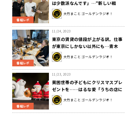
は少数派なんです」…“新しい戦
前”と呼ばれる今を読み解く
大竹まこと ゴールデンラジオ！
番組レポ
11/24, 2023
東京の賃貸の値段が上がる訳。仕事
が東京にしかない以外にも…青木
「富裕層が不動産を買っている」
大竹まこと ゴールデンラジオ！
番組レポ
11/23, 2023
貧困世帯の子どもにクリスマスプレ
ゼントを……はるな愛「うちの店に
もいつでも食べに来て」
大竹まこと ゴールデンラジオ！
番組レポ