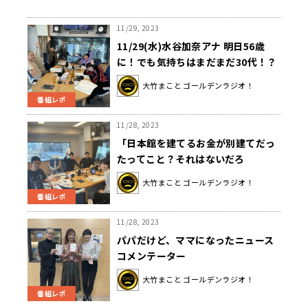
11/29, 2023
11/29(水)水谷加奈アナ 明日56歳
に！でも気持ちはまだまだ30代！？
いとうあさこさんは 映画『首』を絶
大竹まこと ゴールデンラジオ！
賛！
番組レポ
11/28, 2023
「日本館を建てるお金が別建てだっ
たってこと？それはないだろ
（笑）」大竹まこと、万博経費の膨
大竹まこと ゴールデンラジオ！
れ上がりに苦言
番組レポ
11/28, 2023
パパだけど、ママになったニュース
コメンテーター
大竹まこと ゴールデンラジオ！
番組レポ