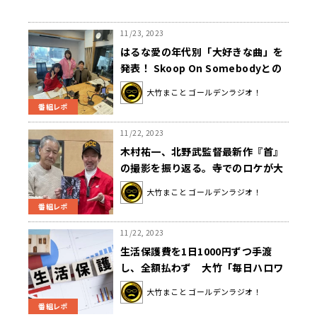
11/23, 2023
はるな愛の年代別「大好きな曲」を
発表！ Skoop On Somebodyとの
縁も語る
大竹まこと ゴールデンラジオ！
番組レポ
11/22, 2023
木村祐一、北野武監督最新作『首』
の撮影を振り返る。寺でのロケが大
変だった理由とは!?
大竹まこと ゴールデンラジオ！
番組レポ
11/22, 2023
生活保護費を1日1000円ずつ手渡
し、全額払わず 大竹「毎日ハロワ
行って書類用意して1000円ずつ貰う
大竹まこと ゴールデンラジオ！
はきつい」
番組レポ