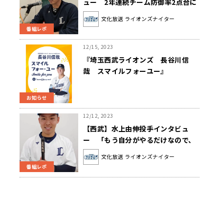
ュー 2年連続チーム防御率2点台に
ついて「1年良かったからといってそ
文化放送 ライオンズナイター
れが続くのかどうかはすごく不安だ
番組レポ
った」
12/15, 2023
『埼玉西武ライオンズ 長谷川信
哉 スマイルフォーユー』
12/15（金）からPodcast配信スタ
ート！
お知らせ
12/12, 2023
【西武】水上由伸投手インタビュ
ー 「もう自分がやるだけなので、
来シーズンは楽しみにしていてくだ
文化放送 ライオンズナイター
さい」
番組レポ