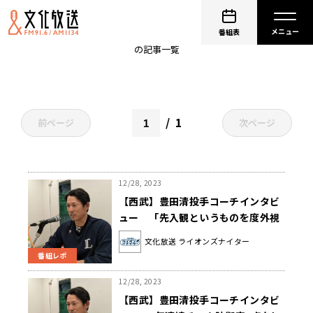
西武
番組表
の記事一覧
1
前ページ
次ページ
12/28, 2023
【西武】豊田清投手コーチインタビ
ュー 「先入観というものを度外視
して後半いろいろなピッチャーを起
文化放送 ライオンズナイター
用した」
番組レポ
12/28, 2023
【西武】豊田清投手コーチインタビ