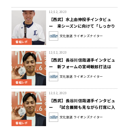
12/12, 2023
【西武】水上由伸投手インタビュ
ー 来シーズンに向けて「しっかり
と責任を持って、後ろで投げられる
文化放送 ライオンズナイター
ように」
番組レポ
12/12, 2023
【西武】長谷川信哉選手インタビュ
ー 新フォームの宮﨑敏郎打法は
「ヒッチを使うバッターとしてすご
文化放送 ライオンズナイター
いなと思ったので、まずは真似から
番組レポ
入りました」
12/12, 2023
【西武】長谷川信哉選手インタビュ
ー 「試合展開も見ながら打席に入
ることでちょっとした余裕が生ま
文化放送 ライオンズナイター
れ、いい結果に結びついた」
番組レポ