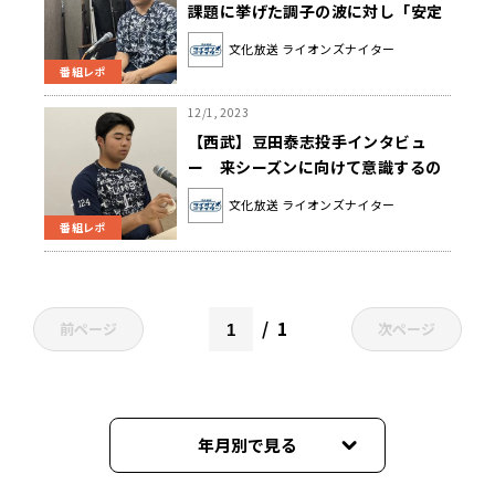
課題に挙げた調子の波に対し「安定
したフォームで春のキャンプ、来シ
文化放送 ライオンズナイター
ーズンに入れるように」
番組レポ
12/1, 2023
【西武】豆田泰志投手インタビュ
ー 来シーズンに向けて意識するの
はストレートの『高さ』「平良さん
文化放送 ライオンズナイター
が言うように、(打者が)振ってしま
番組レポ
う高さに投げたい」
1
前ページ
次ページ
年月別で見る