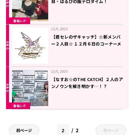
目・はるぴの飯テロタイム！
番組レポ
12/5, 2023
【君セレのザキャッチ】☆新メンバ
ー２人目☆ １２月６日のコーナーメ
ール募集と、電話企画のお知らせ！
12/5, 2023
【なすお☆のTHE CATCH】２人のア
ンノウンを解き明かす…！？
番組レポ
2
前ページ
次ページ