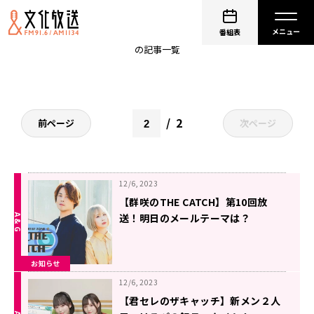
A&G ARTIST ZONE THE CATCH
番組表
の記事一覧
2
前ページ
次ページ
12/6, 2023
【群咲のTHE CATCH】第10回放
送！明日のメールテーマは？
お知らせ
12/6, 2023
【君セレのザキャッチ】新メン２人