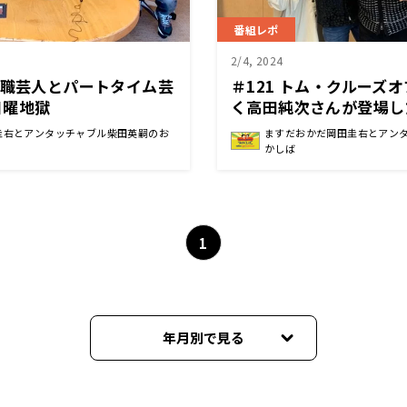
番組レポ
2/4, 2024
理職芸人とパートタイム芸
＃121 トム・クルーズ
日曜地獄
く高田純次さんが登場し
圭右とアンタッチャブル柴田英嗣のお
ますだおかだ岡田圭右とアン
かしば
1
年月別で見る
2026年04月