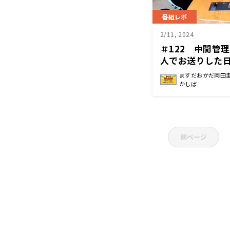
番組レポ
2/11, 2024
＃122 中間管
人でお送りした
ますだおかだ岡田
かしば
前ページ