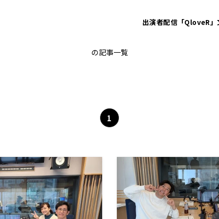
出演者
配信「QloveR」
アンタッチャブル
の記事一覧
1