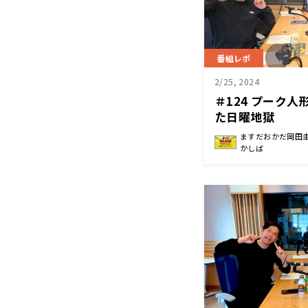
番組レポ
2/25, 2024
＃124 プーク
た日曜地獄
ますだおかだ岡田
かしば