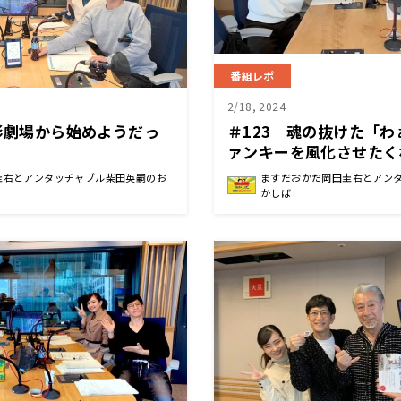
番組レポ
2/18, 2024
人形劇場から始めようだっ
＃123 魂の抜けた「
ァンキーを風化させたく
圭右とアンタッチャブル柴田英嗣のお
ますだおかだ岡田圭右とアン
かしば