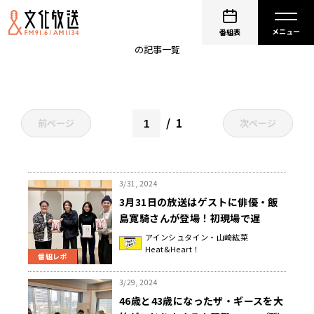
お笑い芸人
番組表
の記事一覧
1
前ページ
次ページ
3/31, 2024
3月31日の放送はゲストに俳優・飯
島寛騎さんが登場！初現場で遅
刻！？『アインシュタイン・山崎紘
アインシュタイン・山崎紘菜
Heat&Heart！
菜 Heat&Heart!』
番組レポ
3/29, 2024
46歳と43歳になったザ・ギースを大