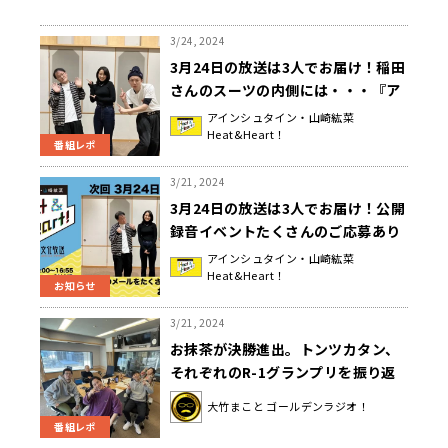
3/24, 2024
3月24日の放送は3人でお届け！稲田
さんのスーツの内側には・・・『ア
インシュタイン・山崎紘菜
アインシュタイン・山崎紘菜
Heat&Heart！
Heat&Heart!』
番組レポ
3/21, 2024
3月24日の放送は3人でお届け！公開
録音イベントたくさんのご応募あり
がとうございました！『アインシュ
アインシュタイン・山崎紘菜
Heat&Heart！
タイン・山崎紘菜 Heat&Heart!』
お知らせ
3/21, 2024
お抹茶が決勝進出。トンツカタン、
それぞれのR-1グランプリを振り返
る
大竹まこと ゴールデンラジオ！
番組レポ