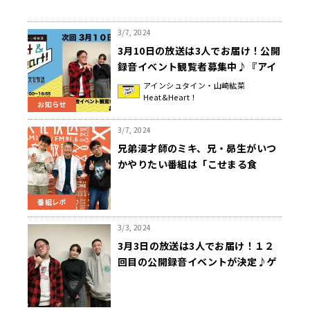
3/7, 2024
3月10日の放送は3人でお届け！公開
録音イベント観覧者募集中♪『アイ
ンシュタイン・山崎紘菜
アインシュタイン・山崎紘菜
Heat&Heart！
Heat&Heart!』
お知らせ
3/7, 2024
兄弟漫才師のミキ、兄・昴生がいつ
かやりたい番組は「こせまる食
堂」！？
番組レポ
3/3, 2024
3月3日の放送は3人でお届け！１２
回目の公開録音イベントが決定♪ゲ
ストはお笑い芸人・ニューヨークの
おふたり！『アインシュタイン・山
崎紘菜 Heat&Heart!』