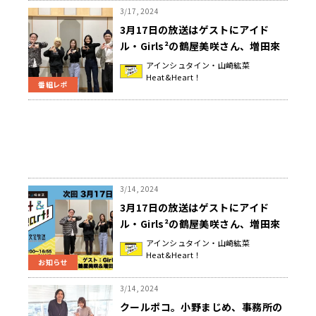
3/17, 2024
3月17日の放送はゲストにアイド
ル・Girls²の鶴屋美咲さん、増田來
亜さんの2人が登場！そして公開録
アインシュタイン・山崎紘菜
Heat&Heart！
音イベント観覧者募集が本日まで！
番組レポ
『アインシュタイン・山崎紘菜
Heat&Heart!』
3/14, 2024
3月17日の放送はゲストにアイド
ル・Girls²の鶴屋美咲さん、増田來
亜さんの2人が登場！『アインシュタ
アインシュタイン・山崎紘菜
Heat&Heart！
イン・山崎紘菜 Heat&Heart!』
お知らせ
3/14, 2024
クールポコ。小野まじめ、事務所の