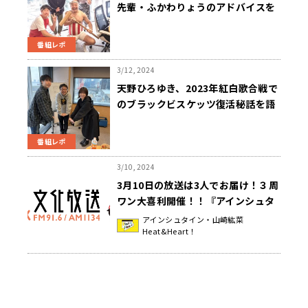
先輩・ふかわりょうのアドバイスを
スルー!?
番組レポ
3/12, 2024
天野ひろゆき、2023年紅白歌合戦で
のブラックビスケッツ復活秘話を語
る！
番組レポ
3/10, 2024
3月10日の放送は3人でお届け！３周
ワン大喜利開催！！『アインシュタ
イン・山崎紘菜 Heat&Heart!』
アインシュタイン・山崎紘菜
Heat&Heart！