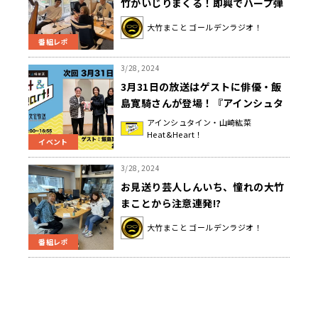
竹がいじりまくる！即興でハープ弾
かせ変動金利の恐怖あおる
大竹まこと ゴールデンラジオ！
番組レポ
3/28, 2024
3月31日の放送はゲストに俳優・飯
島寛騎さんが登場！『アインシュタ
イン・山崎紘菜 Heat&Heart!』
アインシュタイン・山崎紘菜
Heat&Heart！
イベント
3/28, 2024
お見送り芸人しんいち、憧れの大竹
まことから注意連発!?
大竹まこと ゴールデンラジオ！
番組レポ