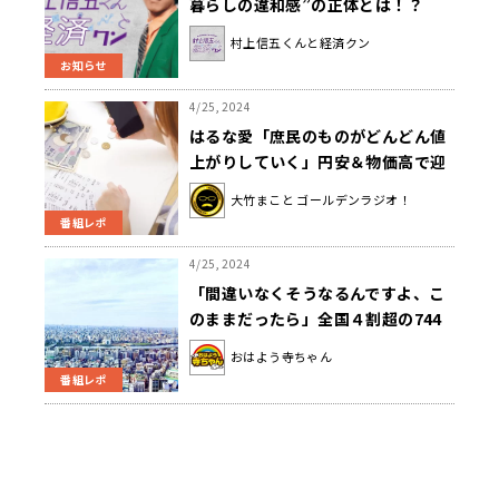
暮らしの違和感”の正体とは！？
『村上信五くんと経済クン』
村上信五くんと経済クン
お知らせ
4/25, 2024
はるな愛「庶民のものがどんどん値
上がりしていく」円安＆物価高で迎
えるGWへの懸念
大竹まこと ゴールデンラジオ！
番組レポ
4/25, 2024
「間違いなくそうなるんですよ、こ
のままだったら」全国４割超の744
自治体が「消滅可能性」
おはよう寺ちゃん
番組レポ