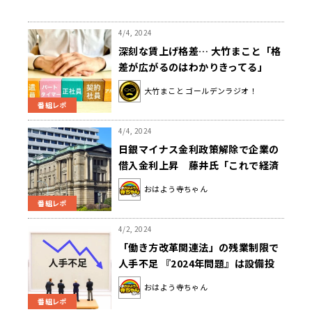
4/4, 2024
深刻な賃上げ格差… 大竹まこと「格
差が広がるのはわかりきってる」
大竹まこと ゴールデンラジオ！
番組レポ
4/4, 2024
日銀マイナス金利政策解除で企業の
借入金利上昇 藤井氏「これで経済
が停滞するんだから確実に」
おはよう寺ちゃん
番組レポ
4/2, 2024
「働き方改革関連法」の残業制限で
人手不足 『2024年問題』は設備投
資が重要
おはよう寺ちゃん
番組レポ