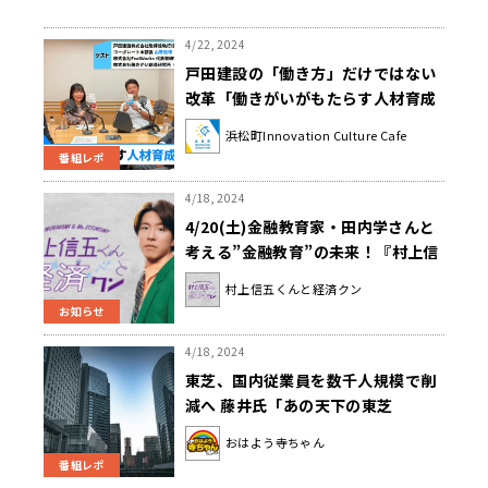
4/22, 2024
戸田建設の「働き方」だけではない
改革「働きがいがもたらす人材育成
とは」
浜松町Innovation Culture Cafe
番組レポ
4/18, 2024
4/20(土)金融教育家・田内学さんと
考える”金融教育”の未来！『村上信
五くんと経済クン』
村上信五くんと経済クン
お知らせ
4/18, 2024
東芝、国内従業員を数千人規模で削
減へ 藤井氏「あの天下の東芝
が……」
おはよう寺ちゃん
番組レポ