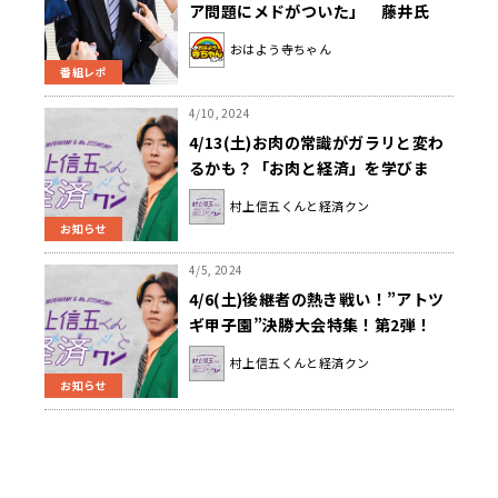
ア問題にメドがついた」 藤井氏
「7年延期しただけじゃないです
おはよう寺ちゃん
か」
番組レポ
4/10, 2024
4/13(土)お肉の常識がガラリと変わ
るかも？「お肉と経済」を学びま
す！『村上信五くんと経済クン』
村上信五くんと経済クン
お知らせ
4/5, 2024
4/6(土)後継者の熱き戦い！”アトツ
ギ甲子園”決勝大会特集！第2弾！
『村上信五くんと経済クン』
村上信五くんと経済クン
お知らせ