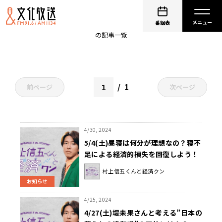
経済
番組表
の記事一覧
1
前ページ
次ページ
4/30, 2024
5/4(土)昼寝は何分が理想なの？寝不
足による経済的損失を回復しよう！
『村上信五くんと経済クン』
村上信五くんと経済クン
お知らせ
4/25, 2024
4/27(土)堤未果さんと考える”日本の