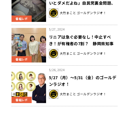
いとダメだよね」自民党裏金問題、
寄付利用で所得税控除の疑い
大竹まこと ゴールデンラジオ！
番組レポ
5/27, 2024
リニアは急ぐ必要なし！中止すべ
き！が有権者の7割？ 静岡県知事
選の実態を聞く
大竹まこと ゴールデンラジオ！
番組レポ
5/26, 2024
5/27（月）～5/31（金）のゴールデ
ンラジオ！
大竹まこと ゴールデンラジオ！
番組レポ