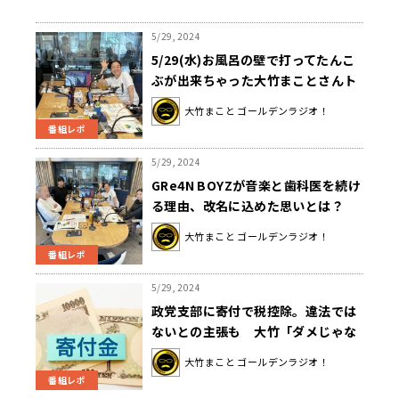
5/29, 2024
5/29(水)お風呂の壁で打ってたんこ
ぶが出来ちゃった大竹まことさんト
ホホ(涙)…お風呂を愛する壇蜜さん
大竹まこと ゴールデンラジオ！
はお湯を入れるの忘れがち…
番組レポ
5/29, 2024
GRe4N BOYZが音楽と歯科医を続け
る理由、改名に込めた思いとは？
大竹まこと ゴールデンラジオ！
番組レポ
5/29, 2024
政党支部に寄付で税控除。違法では
ないとの主張も 大竹「ダメじゃな
いくらいの抜け穴という意味合いで
大竹まこと ゴールデンラジオ！
は」
番組レポ