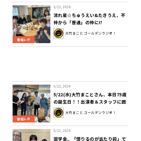
5/23, 2024
流れ星☆ちゅうえい&たきうえ、不
仲から「普通」の仲に!?
大竹まこと ゴールデンラジオ！
番組レポ
5/22, 2024
5/22(水)大竹まことさん、本日75歳
の誕生日！！出演者＆スタッフに囲
まれ笑顔いっぱい！！5/19に61歳と
大竹まこと ゴールデンラジオ！
なった太田英明アナも一緒にお祝
番組レポ
い！！
5/22, 2024
奨学金、「借りるのが当たり前」で