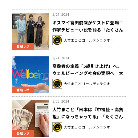
5/24, 2024
キスマイ宮田俊哉がゲストに登場！
作家デビュー小説を語る「たくさん
笑ってたくさん泣いて欲しい」
大竹まこと ゴールデンラジオ！
番組レポ
5/24, 2024
高齢者の定義「5歳引き上げ」へ。
ウェルビーイング社会の実現へ 大
竹「言葉遊びしてないではっきり働
大竹まこと ゴールデンラジオ！
いてほしいと言えばいい」
番組レポ
5/23, 2024
大竹まこと「日本は『中福祉・高負
担』になっちゃってる」「たくさん
税金を取るなら、その分やらなくち
大竹まこと ゴールデンラジオ！
ゃいけないことがあるんじゃない
番組レポ
か」