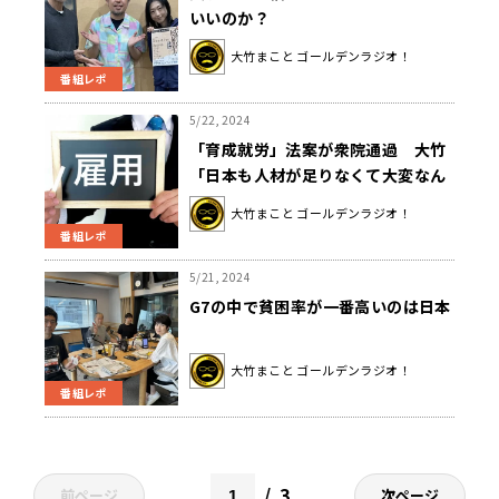
いいのか？
大竹まこと ゴールデンラジオ！
番組レポ
5/22, 2024
「育成就労」法案が衆院通過 大竹
「日本も人材が足りなくて大変なん
だから、外国人労働者の方も同じ仲
大竹まこと ゴールデンラジオ！
間」
番組レポ
5/21, 2024
G7の中で貧困率が一番高いのは日本
大竹まこと ゴールデンラジオ！
番組レポ
3
前ページ
次ページ