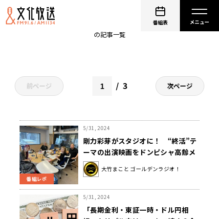
ゴールデンラジオ
番組表
の記事一覧
3
前ページ
次ページ
5/31, 2024
剛力彩芽がスタジオに！ “終活”テ
ーマの出演映画をドンピシャ高齢メ
ンバーが絶賛！
大竹まこと ゴールデンラジオ！
番組レポ
5/31, 2024
「長期金利・東証一時・ドル円相