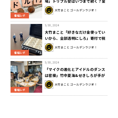
場」トリプル安はいつまで続く？金
子氏「１週間後の日銀金融政策決定
大竹まこと ゴールデンラジオ！
会合で金融緩和の是非に迫られる」
番組レポ
5/30, 2024
大竹まこと「好きなだけ金使ってい
いから、全部透明にしろ」寄付で税
優遇疑いについて
大竹まこと ゴールデンラジオ！
番組レポ
5/30, 2024
「マイクの進化とアイドルのダンス
は密接」竹中夏海&せきしろが手が
けるアイドルコントとは？
大竹まこと ゴールデンラジオ！
番組レポ