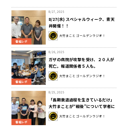
8/27, 2025
8/27(水) スペシャルウィーク、青天
井開催！！
大竹まこと ゴールデンラジオ！
番組レポ
8/26, 2025
ガザの病院が攻撃を受け、２０人が
死亡。報道関係者５人も。
大竹まこと ゴールデンラジオ！
番組レポ
8/25, 2025
「長期衰退過程を生きているだけ」
大竹まことが“戦後”について学者に
聞く
大竹まこと ゴールデンラジオ！
番組レポ