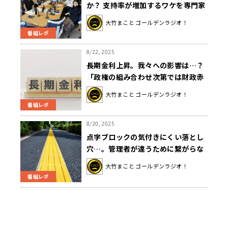
か？ 支持率が増加するワケを専門家
が解説
大竹まこと ゴールデンラジオ！
番組レポ
8/22, 2025
長期金利上昇。我々への影響は…？
「政権の組み合わせ次第では財政赤
字が相当出ちゃう可能性がある」
大竹まこと ゴールデンラジオ！
番組レポ
8/20, 2025
点字ブロックの気付きにくい落とし
穴…。管理者が違うために繋がらな
い…？ 大竹「配慮が必要じゃない
大竹まこと ゴールデンラジオ！
かな」
番組レポ