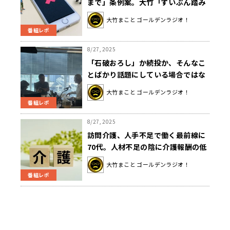
まで」条例案。大竹「ずいぶん踏み
込んできますね。越権行為では」
大竹まこと ゴールデンラジオ！
番組レポ
8/27, 2025
「石破おろし」か続投か、そんなこ
とばかり話題にしている場合ではな
い
大竹まこと ゴールデンラジオ！
番組レポ
8/27, 2025
訪問介護、人手不足で働く最前線に
70代。人材不足の陰に介護報酬の低
下。大竹「人手不足なのに報酬が減
大竹まこと ゴールデンラジオ！
額。おかしくね？」
番組レポ