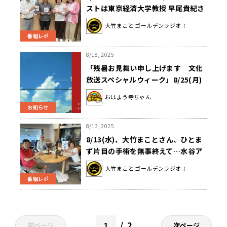
ストは東京経済大学教授 早尾貴紀さ
んでした！
大竹まこと ゴールデンラジオ！
番組レポ
8/18, 2025
「残暑お見舞い申し上げます 文化
放送スペシャルウィーク」8/25(月)
から！スペシャルゲスト＆特別企画
おはよう寺ちゃん
やプレゼントが満載の1週間
お知らせ
8/13, 2025
8/13(水)、大竹まことさん、ひとま
ず片目の手術を無事終えて…水谷ア
ナが白黒セピア色に見える！？
大竹まこと ゴールデンラジオ！
番組レポ
2
前ページ
次ページ