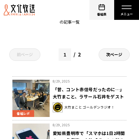
ゴールデンラジオ
番組表
の記事一覧
2
前ページ
次ページ
8/29, 2025
「昔、コント赤信号だったのに…」
大竹まこと、ラサール石井をゲスト
に招き思い出語る
大竹まこと ゴールデンラジオ！
番組レポ
8/29, 2025
愛知県豊明市で「スマホは1日2時間