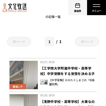
PodcastQR
番組表
の記事一覧
1
前ページ
次ページ
10/27, 2025
【工学院大学附属中学校・高等学
校】中学受験をする覚悟を決める子
どもは勇者 家庭はその勇者がほっ
【中学受験】おおたとしまさの「校長
室訪問」
と安らげる場所であるように 中野
番組レポ
由章 校長先生
10/20, 2025
【浅野中学校・高等学校】大事なの