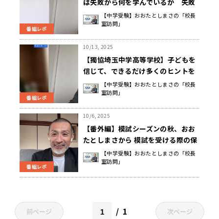
は失敗から何を学んでいるか 失敗
を攻めるのではなく、一緒に考えて
【中学受験】おおたとしまさの「校長
室訪問」
応援して気づかせてあげる 古梶 裕
番組レポ
之 校長先生
10/13, 2025
【獨協埼玉中学高等学校】子どもを
信じて、できるだけ多くのヒントを
提供して、自らの可能性に気づく機
【中学受験】おおたとしまさの「校長
室訪問」
会をつくってあげる 尾花 信行 校長
番組レポ
先生
10/6, 2025
【番外編】模試シーズンの秋、おお
たとしまさから 模試を受ける際の保
護者への注意点
【中学受験】おおたとしまさの「校長
室訪問」
番組レポ
1
前ページ
次ページ