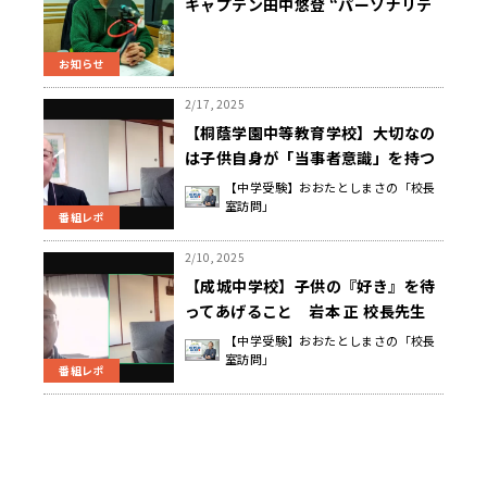
キャプテン田中悠登 “パーソナリテ
ィ”デビュー『Track Town JPN～
さよなら「中町2丁目ニュース」スペ
お知らせ
シャル～』2/21（金）ポッドキャス
ト配信
2/17, 2025
【桐蔭学園中等教育学校】大切なの
は子供自身が「当事者意識」を持つ
こと 玉田 裕之 校長先生
【中学受験】おおたとしまさの「校長
室訪問」
番組レポ
2/10, 2025
【成城中学校】子供の『好き』を待
ってあげること 岩本 正 校長先生
【中学受験】おおたとしまさの「校長
室訪問」
番組レポ