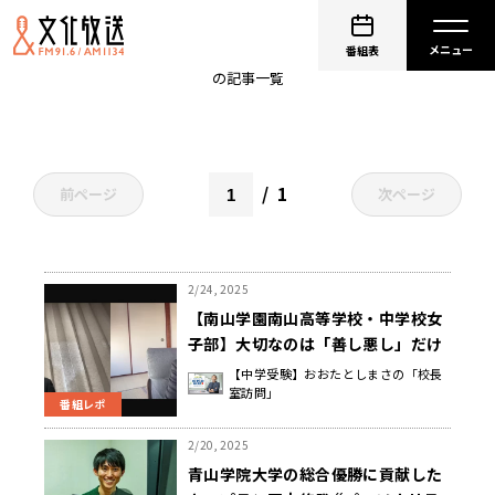
PodcastQR
番組表
の記事一覧
1
前ページ
次ページ
2/24, 2025
【南山学園南山高等学校・中学校女
子部】大切なのは「善し悪し」だけ
でなく「善し善し」を伝えてあげる
【中学受験】おおたとしまさの「校長
室訪問」
こと 赤尾 道夫 校長先生
番組レポ
2/20, 2025
青山学院大学の総合優勝に貢献した