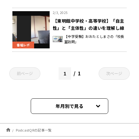
2/3, 2025
【東明館中学校・高等学校】「自主
性」と「主体性」の違いを理解し線
引きすることで育つ力 神野 元基 校
【中学受験】おおたとしまさの「校長
室訪問」
長先生
番組レポ
1
前ページ
次ページ
年月別で見る
2026年08月
PodcastQRの記事一覧
2026年07月