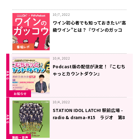
10/7, 2022
ワイン初心者でも知っておきたい‟高
級ワイン”とは？『ワインのガッコ
ウ』
番組レポ
10/4, 2022
Podcast版の配信が決定！『こむち
ゃっとカウントダウン』
お知らせ
10/4, 2022
STATION IDOL LATCH! 駅前広場 -
radio & drama-#15 ラジオ 第8
回【ゲスト：笠間淳】（2022年10月
4日更新）
動画・音声