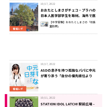
10/17, 2022
おおたとしまさがチェコ・プラハの
日本人医学部学生を取材。海外で医
学を学ぶってどういうこと？
【中学受験】おおたとしまさの「校長
室訪問」
番組レポ
10/17, 2022
ASDの息子を持つ孤独なパパに中元
が寄り添う「自分の優先順位より
も、みんなのことを優先している」
番組レポ
10/11, 2022
STATION IDOL LATCH! 駅前広場 -