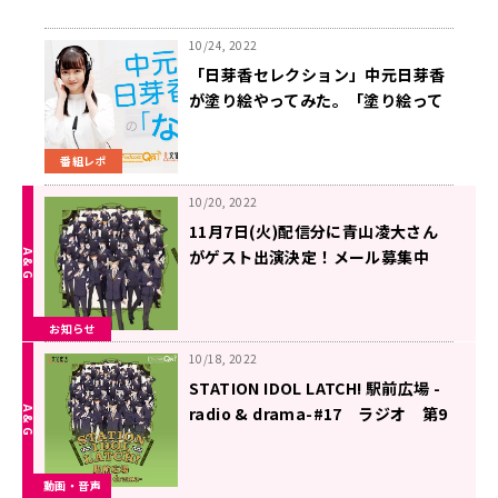
10/24, 2022
「日芽香セレクション」中元日芽香
が塗り絵やってみた。「塗り絵って
楽しい」
番組レポ
10/20, 2022
11月7日(火)配信分に青山凌大さん
がゲスト出演決定！メール募集中
「STATION IDOL LATCH! 駅前広場
-radio & drama-」
お知らせ
10/18, 2022
STATION IDOL LATCH! 駅前広場 -
radio & drama-#17 ラジオ 第9
回（2022年10月18日更新）
動画・音声