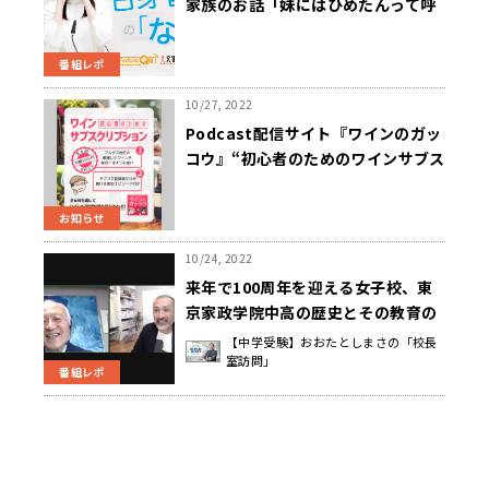
家族のお話「妹にはひめたんって呼
ばれてて」
番組レポ
10/27, 2022
Podcast配信サイト『ワインのガッ
コウ』“初心者のためのワインサブス
ク”が10/27（木）からスタート！
お知らせ
10/24, 2022
来年で100周年を迎える女子校、東
京家政学院中高の歴史とその教育の
根底にあるものとは。
【中学受験】おおたとしまさの「校長
室訪問」
番組レポ