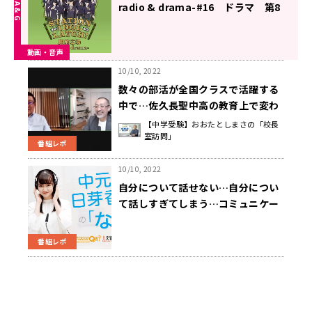
radio & drama-#16 ドラマ 第8
話『時は来たれり』（2022年10月
11日更新）
動画・音声
10/10, 2022
数々の部活が全国クラスで活躍する
中で…佐久長聖中高の教育上で変わ
った事は？
【中学受験】おおたとしまさの「校長
室訪問」
番組レポ
10/10, 2022
自分について話せない…自分につい
て話しすぎてしまう…コミュニケー
ションの悩みに中元が寄り添う「場
面によって上手にできると良いコミ
番組レポ
ュニケーションにつながる」