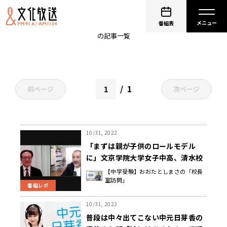
PodcastQR
番組表
の記事一覧
1
前ページ
次ページ
10/31, 2022
「まずは親が子供のロールモデル
に」文京学院大学女子中高、清水校
長の考える子育て
【中学受験】おおたとしまさの「校長
室訪問」
番組レポ
10/31, 2022
普段は中々出てこない中元日芽香の