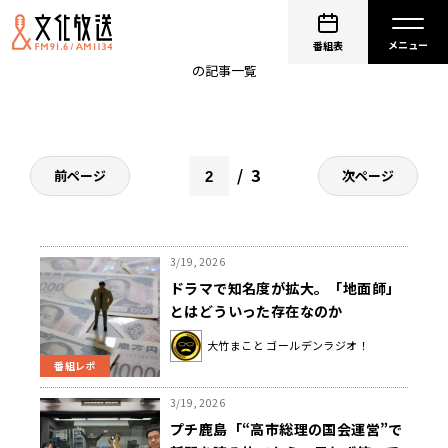
社会
番組表
の記事一覧
3
前ページ
次ページ
3/19, 2026
ドラマで知名度が拡大。「地面師」
とはどういった存在なのか
大竹まこと ゴールデンラジオ！
番組レポ
3/19, 2026
プチ鹿島「“高市総理の国会運営”で