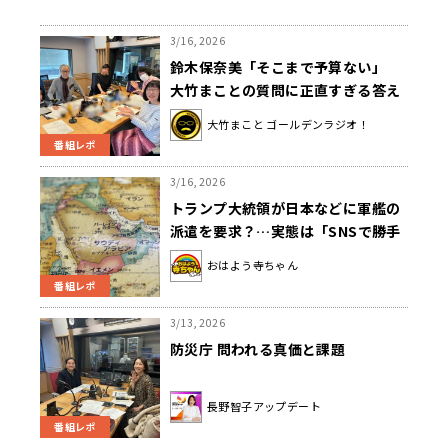
3/16, 2026
鈴木保奈美「そこまで予算ない」
大竹まことの質問に正直すぎる答え
大竹まこと ゴールデンラジオ！
番組レポ
3/16, 2026
トランプ大統領が日本などに軍艦の
派遣を要求？…実態は「SNSで勝手
に言ってる」
おはよう寺ちゃん
番組レポ
3/13, 2026
防災庁 問われる真価と課題
長野智子アップデート
番組レポ