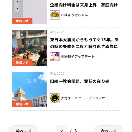
企業向け料金は来月上昇 家庭向け
影響6月にも
おはよう寺ちゃん
番組レポ
3/6, 2026
東日本大震災からもうすぐ15年。あ
の時の失敗を二度と繰り返さぬ為に
学ぶべきこと
長野智子アップデート
番組レポ
3/6, 2026
旧統一教会問題、責任の在り処
大竹まこと ゴールデンラジオ！
番組レポ
3
前ページ
次ページ