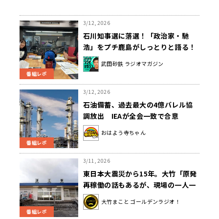
3/12, 2026
石川知事選に落選！「政治家・馳
浩」をプチ鹿島がしっとりと語る！
武田砂鉄 ラジオマガジン
番組レポ
3/12, 2026
石油備蓄、過去最大の4億バレル協
調放出 IEAが全会一致で合意
おはよう寺ちゃん
番組レポ
3/11, 2026
東日本大震災から15年。大竹「原発
再稼働の話もあるが、現場の一人一
人の声これからも大事にしなくちゃ
大竹まこと ゴールデンラジオ！
いけない」
番組レポ