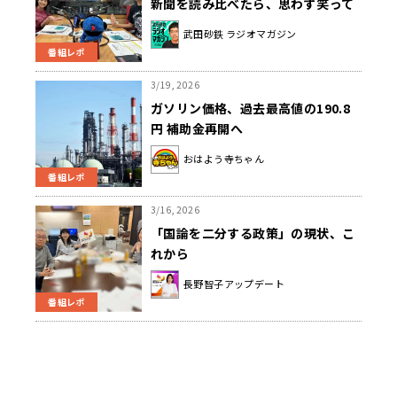
新聞を読み比べたら、思わず笑って
しまいました！」
武田砂鉄 ラジオマガジン
番組レポ
3/19, 2026
ガソリン価格、過去最高値の190.8
円 補助金再開へ
おはよう寺ちゃん
番組レポ
3/16, 2026
「国論を二分する政策」の現状、こ
れから
長野智子アップデート
番組レポ