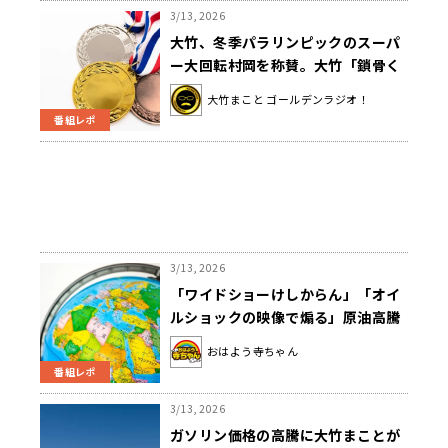
3/13, 2026
大竹、冬季パラリンピックのスーパ
ー大回転村岡を称賛。大竹「鎖骨く
っついてなかったらしいよ」
大竹まこと ゴールデンラジオ！
番組レポ
3/13, 2026
「ワイドショーけしからん」「オイ
ルショックの映像で煽る」原油高騰
でトイレ紙どうなる？
おはよう寺ちゃん
番組レポ
3/13, 2026
ガソリン価格の高騰に大竹まことが