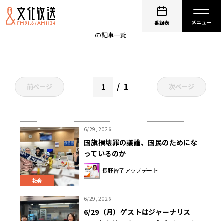
角谷浩一
番組表
の記事一覧
1
前ページ
次ページ
6/29, 2026
国旗損壊罪の議論、国民のためにな
っているのか
長野智子アップデート
社会
6/29, 2026
6/29（月）ゲストはジャーナリス