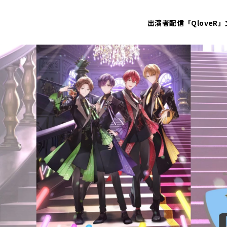
出演者
配信「QloveR」