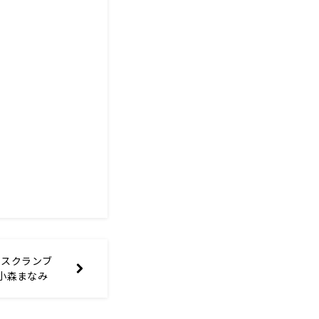
メスクランブ
：小森まなみ