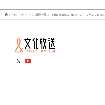
A&G TOP
A&Gの記事一覧
【浦島坂田船のTHE CATCH】２月２０日