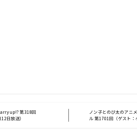
ry up!? 第318回
ノン子とのび太のアニ
月12日放送）
ル 第1701回（ゲスト
さん）