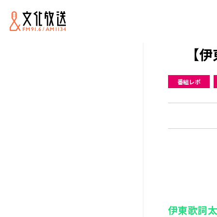
【伊
番組レポ
伊東歌詞