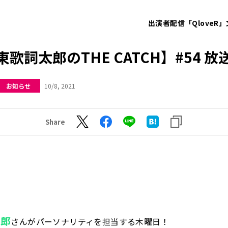
出演者
配信「QloveR」
東歌詞太郎のTHE CATCH】#54 放
お知らせ
10/8, 2021
Share
太郎
さんがパーソナリティを担当する木曜日！