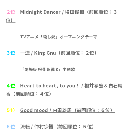
２位
Midnight Dancer / 増田俊樹（前回順位：３
位）
TVアニメ「殺し愛」オープニングテーマ
３位
一途 / King Gnu（前回順位：２位）
「劇場版 呪術廻戦 0」主題歌
４位
Heart to heart, to you！ / 櫻井孝宏＆白石晴
香（前回順位：４位）
５位
Good mood / 内田雄馬（前回順位：６位）
６位
流転 / 仲村宗悟（前回順位：５位）