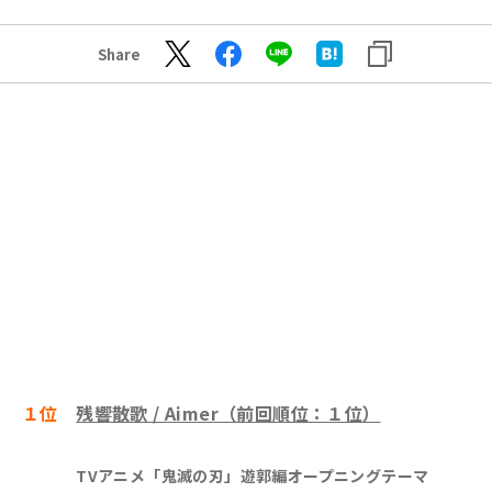
Share
１位
残響散歌 / Aimer（前回順位：１位）
TVアニメ「鬼滅の刃」遊郭編オープニングテーマ