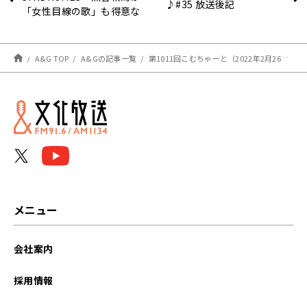
♪#35 放送後記
「女性目線の歌」も得意な
理由が判明！キミまち！２
月２６日レポート
A&G TOP
A&Gの記事一覧
第1011回こむちゃーと（2022年2月26日放送分）
メニュー
会社案内
採用情報