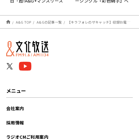
日「超!A&G+マンスリース
ーシングル『彩色硝子』へ
ペシャル 高野麻里佳のど
の想いを語る！
うのコウノおっしゃらず」
A&G TOP
A&Gの記事一覧
【キラフォレのザキャッチ】収録お電話回でした！
メニュー
会社案内
採用情報
ラジオCMご利用案内