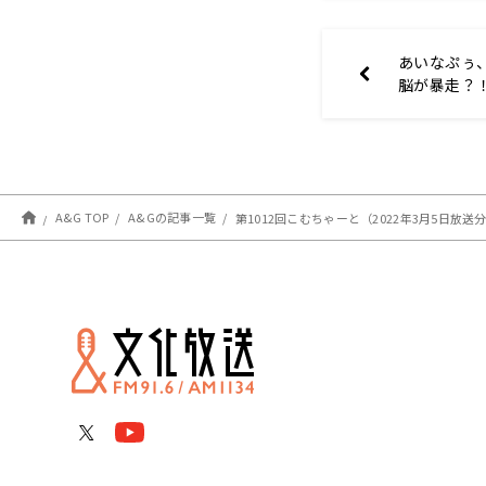
あいなぷぅ
脳が暴走？
A&G TOP
A&Gの記事一覧
第1012回こむちゃーと（2022年3月5日放送