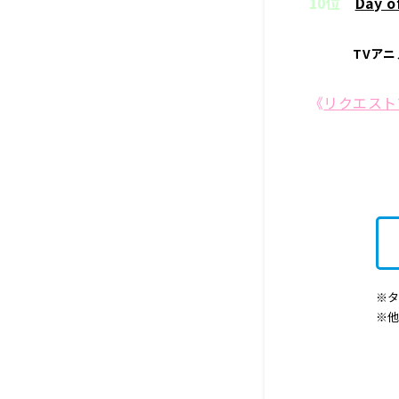
10位
Day 
TVア
《
リクエスト
※タ
※