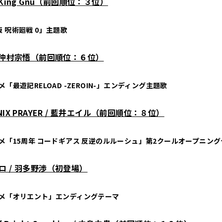
 King Gnu（前回順位：３位）
 呪術廻戦 0」主題歌
/ 仲村宗悟（前回順位：６位）
メ「最遊記RELOAD -ZEROIN-」エンディング主題歌
NIX PRAYER / 藍井エイル（前回順位：８位）
ニメ「15周年 コードギアス 反逆のルルーシュ」第2クールオープニン
ロ / 羽多野渉（初登場）
ニメ「オリエント」エンディングテーマ