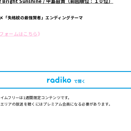
of Bright Sunshine / 中島由貴（前回順位：１０位）
ニメ「失格紋の最強賢者」エンディングテーマ
フォームはこちら
》
で開く
イムフリーは1週間限定コンテンツです。
他エリアの放送を聴くにはプレミアム会員になる必要があります。