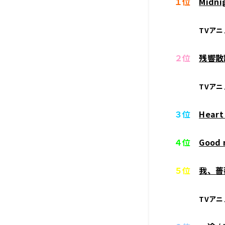
１位
Midn
TVア
２位
残響散
TVア
３位
Hear
４位
Goo
５位
我、薔
TVア