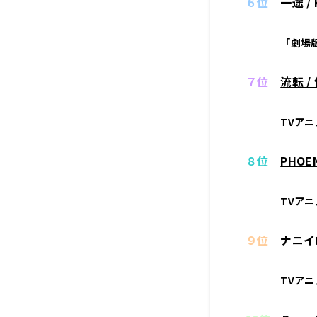
６位
一途 /
「劇場版
７位
流転 
TVアニ
８位
PHOE
TVア
９位
ナニイ
TVア