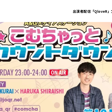
出演者
配信「QloveR」