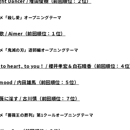
ight Dancer / 増田俊樹（前回順位：２位）
ニメ「殺し愛」オープニングテーマ
歌 / Aimer（前回順位：１位）
ニメ「鬼滅の刃」遊郭編オープニングテーマ
t to heart, to you！ / 櫻井孝宏＆白石晴香（前回順位：４
d mood / 内田雄馬（前回順位：５位）
薇に淫す / 古川慎（前回順位：７位）
ニメ「薔薇王の葬列」第1クールオープニングテーマ