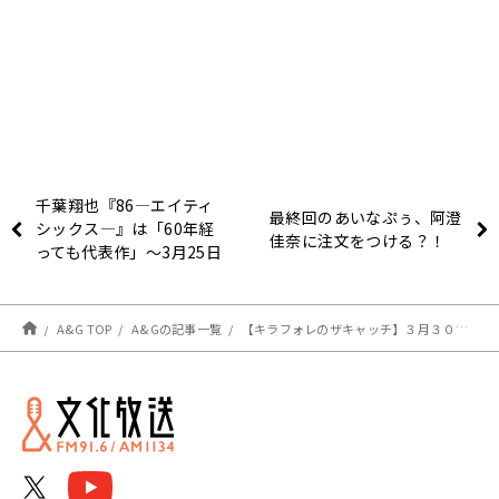
千葉翔也『86―エイティ
最終回のあいなぷぅ、阿澄
シックス―』は「60年経
佳奈に注文をつける？！
っても代表作」〜3月25日
「千葉翔也のトゥー・ビ
ー・ナイト」
A&G TOP
A&Gの記事一覧
【キラフォレのザキャッチ】３月３０日のメールテーマ＆生電話募集！