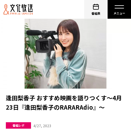
番組表
逢田梨香子 おすすめ映画を語りつくす～4月
23日『逢田梨香子のRARARAdio』～
4/27, 2023
番組レポ