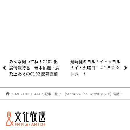
みんな聞いてね！C102 出
鷲崎健のヨルナイト×ヨル
展情報特番「青木佑磨・浜
ナイト火曜日！ #１５０２
乃上あぐのC102 開幕直前
レポート
SP～The Making of A&G
Booth」
A&G TOP
A&Gの記事一覧
【Star★Shiμ’ne!!!のザキャッチ】電話相談大募集！！！！＆７月５日のメールテーマ