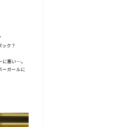
？
パック？
ーに悪い…。
バーガールに