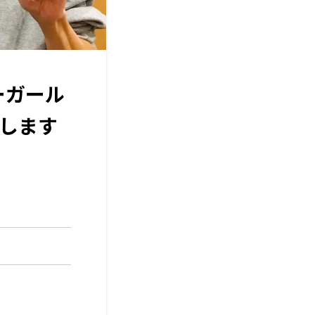
ーガール
えします