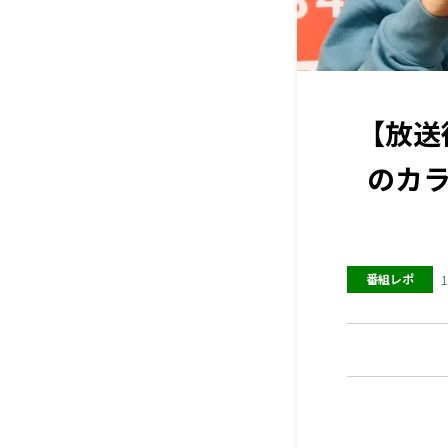
【放送
のカラ
番組レポ
1