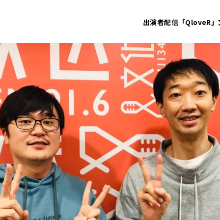
出演者
配信「QloveR」