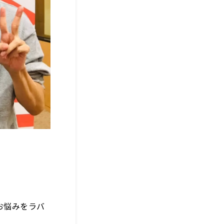
。
お悩みをラバ