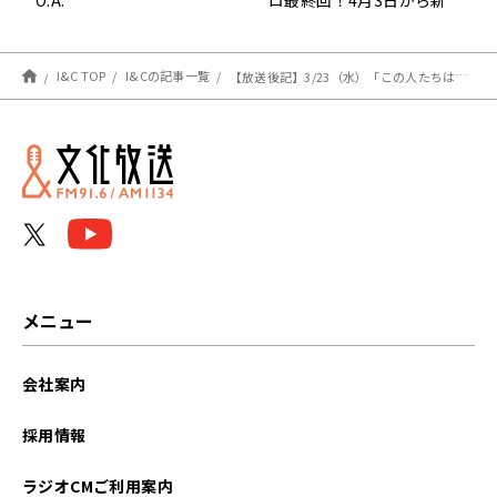
番組スタート！
I&C TOP
I&Cの記事一覧
【放送後記】3/23（水）「この人たちは敵じゃない！気づくのが遅かった（笑）」
メニュー
会社案内
採用情報
ラジオCMご利用案内