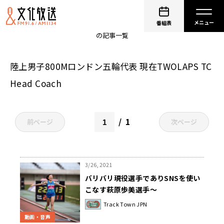
横田真人
番組表
の記事一覧
陸上男子800Mロンドン五輪代表 現在TWOLAPS TC
Head Coach
1
前ページ
次ページ
3/26, 2021
バリバリ現役選手でありSNSを使い
こなす萩原歩美選手～
PodcastQR「Track Town JPN」
Track Town JPN
動画・音声