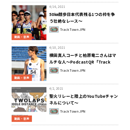
4/16, 2021
50㎞競歩日本代表残る1つの枠を争
う壮絶なレース～
PodcastQR「Track Town JPN」
Track Town JPN
動画・音声
4/10, 2021
横田真人コーチと柏原竜二さんはマ
ルチな人～PodcastQR「Track
Town JPN」
Track Town JPN
動画・音声
4/2, 2021
聖火リレーと陸上のYouTubeチャン
ネルについて～
PodcastQR「Track Town JPN」
Track Town JPN
動画・音声