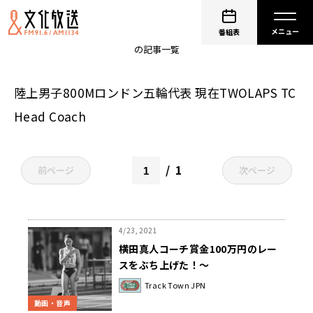
横田真人
番組表
の記事一覧
陸上男子800Mロンドン五輪代表 現在TWOLAPS TC
Head Coach
1
前ページ
次ページ
4/23, 2021
横田真人コーチ賞金100万円のレー
スをぶち上げた！～
PodcastQR「Track Town JPN」
Track Town JPN
動画・音声