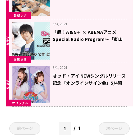
番組レポ
5/3, 2021
『超！A＆G＋ × ABEMAアニメ
Special Radio Program～「東山
奈央・鷲崎健の”off”とーく」～』
放送決定！
お知らせ
5/1, 2021
オッド・アイ NEWシングルリリース
記念「オンラインサイン会」5/4開
催！
オリジナル
1
前ページ
次ページ