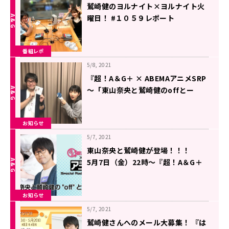
鷲崎健のヨルナイト×ヨルナイト火
曜日！ #１０５９レポート
番組レポ
5/8, 2021
『超！A＆G＋ × ABEMAアニメSRP
～「東山奈央と鷲崎健のoffとー
く」～前編』アーカイブが配信中
お知らせ
5/7, 2021
東山奈央と鷲崎健が登場！！！
5月7日（金）22時～『超！A＆G＋
× ABEMAアニメSRP～「東山奈
央・鷲崎健の”off”とーく」～前
お知らせ
編』
5/7, 2021
鷲崎健さんへのメール大募集！ 『は