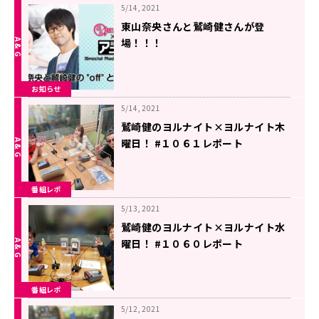
5/14, 2021
東山奈央さんと鷲崎健さんが登
場！！！
5月14日（金）22時～『超！A＆G＋
× ABEMAアニメSRP～「東山奈
お知らせ
央・鷲崎健の”off”とーく」～後
編』
5/14, 2021
鷲崎健のヨルナイト×ヨルナイト木
曜日！ #１０６１レポート
番組レポ
5/13, 2021
鷲崎健のヨルナイト×ヨルナイト水
曜日！ #１０６０レポート
番組レポ
5/12, 2021