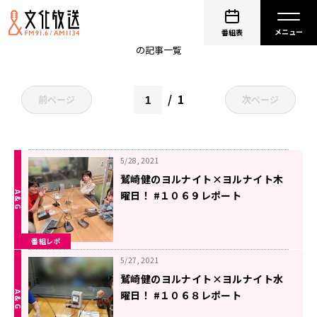
非公開: 鷲崎健
番組表
の記事一覧
1
前ページ
次ページ
5/28, 2021
鷲崎健のヨルナイト×ヨルナイト木
曜日！ #１０６９レポート
番組レポ
5/27, 2021
鷲崎健のヨルナイト×ヨルナイト水
曜日！ #１０６８レポート