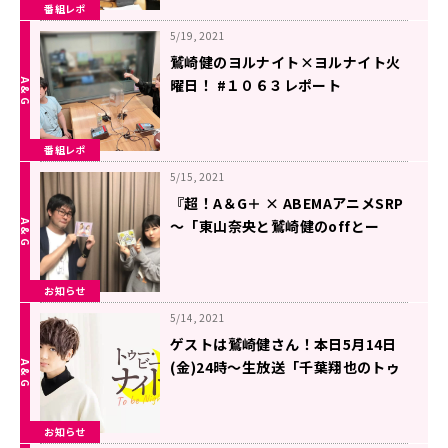
番組レポ
5/19, 2021
鷲崎健のヨルナイト×ヨルナイト火
曜日！ #１０６３レポート
番組レポ
5/15, 2021
『超！A＆G＋ × ABEMAアニメSRP
～「東山奈央と鷲崎健のoffとー
く」～後編』アーカイブが配信中
お知らせ
5/14, 2021
ゲストは鷲崎健さん！本日5月14日
(金)24時～生放送「千葉翔也のトゥ
ー・ビー・ナイト」
お知らせ