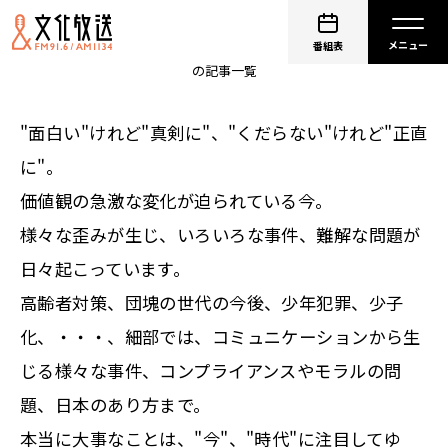
大竹まこと ゴールデンラジオ！
番組表
の記事一覧
"面白い"けれど"真剣に"、"くだらない"けれど"正直
に"。
価値観の急激な変化が迫られている今。
様々な歪みが生じ、いろいろな事件、難解な問題が
日々起こっています。
高齢者対策、団塊の世代の今後、少年犯罪、少子
化、・・・、細部では、コミュニケーションから生
じる様々な事件、コンプライアンスやモラルの問
題、日本のあり方まで。
本当に大事なことは、"今"、"時代"に注目してゆ