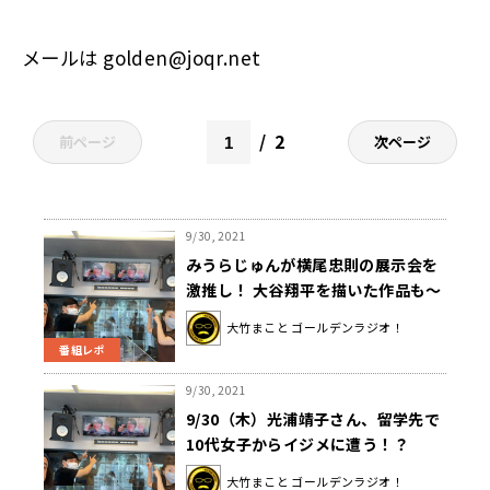
メールは
golden@joqr.net
2
前ページ
次ページ
9/30, 2021
みうらじゅんが横尾忠則の展示会を
激推し！ 大谷翔平を描いた作品も〜
9月30日「大竹まこと ゴールデンラ
大竹まこと ゴールデンラジオ！
ジオ」
番組レポ
9/30, 2021
9/30（木）光浦靖子さん、留学先で
10代女子からイジメに遭う！？
大竹まこと ゴールデンラジオ！