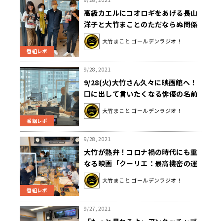
高級カエルにコオロギをあげる長山
洋子と大竹まことのただならぬ関係
～9月28日「大竹まこと ゴールデン
大竹まこと ゴールデンラジオ！
ラジオ」
番組レポ
9/28, 2021
9/28(火)大竹さん久々に映画館へ！
口に出して言いたくなる俳優の名前
は…ベネディクトカンバーバッ
大竹まこと ゴールデンラジオ！
チ！？
番組レポ
9/28, 2021
大竹が熱弁！コロナ禍の時代にも重
なる映画「クーリエ：最高機密の運
び屋」〜9月28日「大竹まこと ゴー
大竹まこと ゴールデンラジオ！
ルデンラジオ」
番組レポ
9/27, 2021