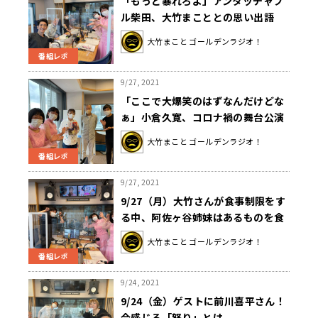
「もっと暴れろよ」アンタッチャブ
ル柴田、大竹まこととの思い出語
る〜9月27日「大竹まこと ゴールデ
大竹まこと ゴールデンラジオ！
ンラジオ」
番組レポ
9/27, 2021
「ここで大爆笑のはずなんだけどな
ぁ」小倉久寛、コロナ禍の舞台公演
の苦労を語る〜9月27日「大竹まこ
大竹まこと ゴールデンラジオ！
と ゴールデンラジオ」
番組レポ
9/27, 2021
9/27（月）大竹さんが食事制限をす
る中、阿佐ヶ谷姉妹はあるものを食
べまくっていた？
大竹まこと ゴールデンラジオ！
番組レポ
9/24, 2021
9/24（金）ゲストに前川喜平さん！
今感じる「怒り」とは。