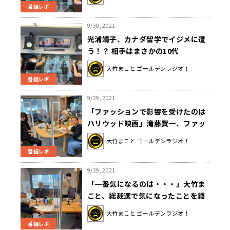
番組レポ
9/30, 2021
光浦靖子、カナダ留学でイジメに遭
う！？ 相手はまさかの10代
大竹まこと ゴールデンラジオ！
番組レポ
9/29, 2021
「ファッションで影響を受けたのは
ハリウッド映画」滝藤賢一、ファッ
ションのルーツを語る〜9月29日
大竹まこと ゴールデンラジオ！
「大竹まこと ゴールデンラジオ」
番組レポ
9/29, 2021
「一番気になるのは・・・」大竹ま
こと、総裁選で気になったことを語
る〜9月29日「大竹まこと ゴールデ
大竹まこと ゴールデンラジオ！
ンラジオ」
番組レポ