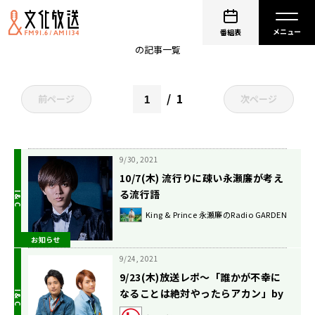
非公開: 中間淳太（WEST.）
番組表
の記事一覧
1
前ページ
次ページ
9/30, 2021
10/7(木) 流行りに疎い永瀬廉が考え
る流行語
King & Prince 永瀬廉のRadio GARDEN
お知らせ
9/24, 2021
9/23(木)放送レポ〜「誰かが不幸に
なることは絶対やったらアカン」by
中間淳太。の巻〜