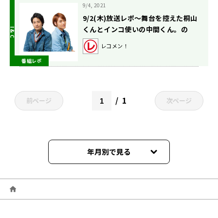
9/4, 2021
9/2(木)放送レポ〜舞台を控えた桐山
くんとインコ使いの中間くん。の
巻〜
レコメン！
番組レポ
1
前ページ
次ページ
年月別で見る
2024年03月
2024年02月