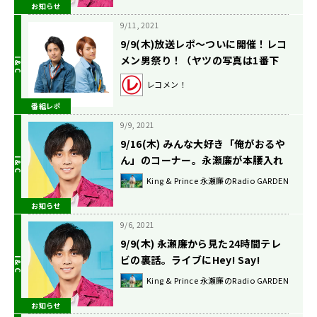
お知らせ
9/11, 2021
9/9(木)放送レポ〜ついに開催！レコ
メン男祭り！（ヤツの写真は1番下
にあるので見たくない人は飛ばして
レコメン！
下さい）の巻〜
番組レポ
9/9, 2021
9/16(木) みんな大好き「俺がおるや
ん」のコーナー。永瀬廉が本腰入れ
ます✊
King & Prince 永瀬廉のRadio GARDEN
お知らせ
9/6, 2021
9/9(木) 永瀬廉から見た24時間テレ
ビの裏話。ライブにHey! Say!
JUMPの伊野尾慧くんが来てたので
King & Prince 永瀬廉のRadio GARDEN
手を振ったのにの話。
お知らせ