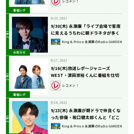
レコメン！
番組レポ
9/23, 2021
9/30(木) 永瀬廉「ライブ会場で客席
に見えるうちわに朝ドラネタが多く
てすごかった」の話
King & Prince 永瀬廉のRadio GARDEN
お知らせ
9/17, 2021
9/16(木)放送レポ〜ジャニーズ
WEST・濵田崇裕くんに番組を仕切
らせてみた。の巻〜
レコメン！
番組レポ
9/16, 2021
9/23(木) 永瀬廉が朝ドラで仲良くな
った俳優・坂口健太郎くんと「どこ
の出前がうまいよね」の話
King & Prince 永瀬廉のRadio GARDEN